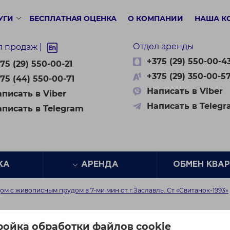
УГИ
БЕСПЛАТНАЯ ОЦЕНКА
О КОМПАНИИ
НАША К
Отдел аренды
л продаж |
+375 (29) 550-00-4
75 (29) 550-00-21
+375 (29) 350-00-5
75 (44) 550-00-71
Написать в Viber
писать в Viber
Написать в Teleg
аписать в Telegram
ЖА
АРЕНДА
ОБМЕН КВА
м с живописным прудом в 7-ми мин от г.Заславль. Ст «Свитанок-1993»
 живописным прудом в 
ройка обработки файлов cookie