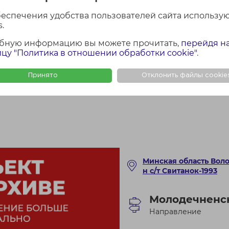
итанок-1993»
беспечения удобства пользователей сайта использу
.
бную информацию вы можете прочитать,
перейдя н
цу "Политика в отношении обработки cookie"
.
Принято
Отклонить файлы cookie
Минская область Вол
н с/т Свитанок-1993
Молодечненс
Направление