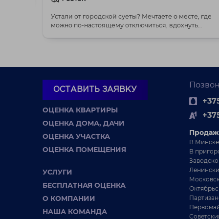
Устали от городской суеты? Мечтаете о месте, где
можно по-настоящему отключиться, вдохнуть
полной г...
Позвон
ОСТАВИТЬ ЗАЯВКУ
+375
ОЦЕНКА КВАРТИРЫ
+37
ОЦЕНКА ДОМА, ДАЧИ
Продаж
ОЦЕНКА УЧАСТКА
В Минске
ОЦЕНКА ПОМЕЩЕНИЯ
В пригор
Заводско
Ленински
УСЛУГИ
Московск
БЕСПЛАТНАЯ ОЦЕНКА
Октябрьс
О КОМПАНИИ
Партизан
Первомай
НАША КОМАНДА
Советски