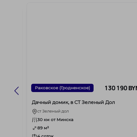
55 BYN
130 190 BY
Раковское (Гродненское)
Дачный домик, в СТ Зеленый Дол
ст Зеленый дол
30 км от Минска
89 м²
4 соток