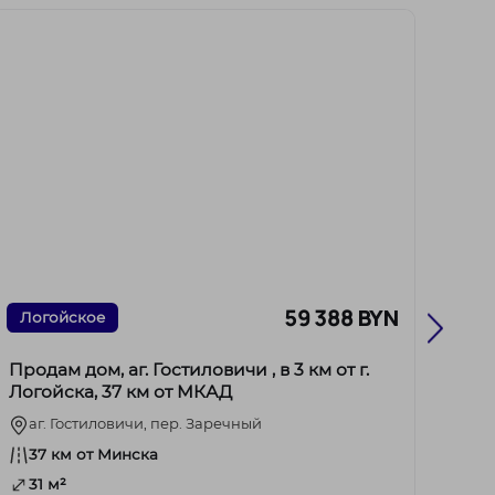
59 388 BYN
Логойское
Мол
Продам дом, аг. Гостиловичи , в 3 км от г.
Прод
Логойска, 37 км от МКАД
СТ
аг. Гостиловичи, пер. Заречный
20
37 км от Минска
72
31 м²
5.6