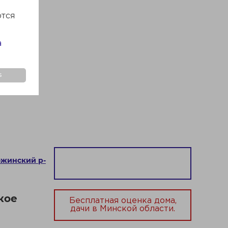
ются
а
s
ожинский р-
кое
Бесплатная оценка дома,
дачи в Минской области.