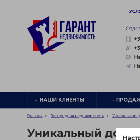
УСЛ
Отде
+3
+3
На
Н
НАШИ КЛИЕНТЫ
ПРОДА
Главная
Загородная недвижимость
Уникальный до
Уникальный дом с
Наст