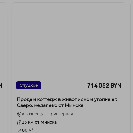
N
714 052 BYN
Слуцкое
Продам коттедж в живописном уголке аг.
Озеро, недалеко от Минска
аг.Озеро ,ул. Приозерная
25 км от Минска
80 м²