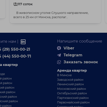
117 соток
В живописном уголке Слуцкого направление,
всего в 25 км от Минска, располаг...
Напишите сообщение
ите нам |
Viber
 (29) 550-00-21
Telegram
5 (44) 550-00-71
Заказать звонок
а квартир
Аренда квартир
оде
В Минске
й район
Заводской район
й район
Ленинский район
ий район
Московский район
кий район
Октябрьский район
ский район
Партизанский район
ский район
Первомайский район
й район
Советский район