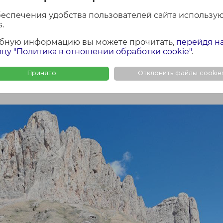
беспечения удобства пользователей сайта использу
.
бную информацию вы можете прочитать,
перейдя н
цу "Политика в отношении обработки cookie"
.
шой и Малый Тхач, расположенный на Западном К
Принято
Отклонить файлы cookie
 в решении жилищных вопросов
наших клиентов
.