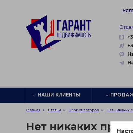
УСЛ
Отде
+3
+3
На
Н
НАШИ КЛИЕНТЫ
ПРОДА
Главная
Статьи
Блог риэлторов
Нет никаких 
Нет никаких прег
Наст