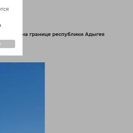
ются
а
авказе, на границе республики Адыгея
s