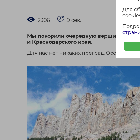
Для о
cookies
2306
9 сек.
Подро
страни
Мы покорили очередную вершину - Боль
и Краснодарского края.
Для нас нет никаких преград. Особенно,