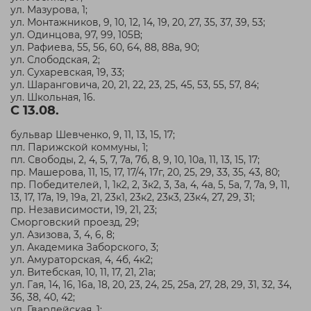
ул. Мазурова, 1;
ул. Монтажников, 9, 10, 12, 14, 19, 20, 27, 35, 37, 39, 53;
ул. Одинцова, 97, 99, 105В;
ул. Рафиева, 55, 56, 60, 64, 88, 88а, 90;
ул. Слободская, 2;
ул. Сухаревская, 19, 33;
ул. Шаранговича, 20, 21, 22, 23, 25, 45, 53, 55, 57, 84;
ул. Школьная, 16.
С 13.08.
бульвар Шевченко, 9, 11, 13, 15, 17;
пл. Парижской коммуны, 1;
пл. Свободы, 2, 4, 5, 7, 7а, 7б, 8, 9, 10, 10а, 11, 13, 15, 17;
пр. Машерова, 11, 15, 17, 17/4, 17г, 20, 25, 29, 33, 35, 43, 80;
пр. Победителей, 1, 1к2, 2, 3к2, 3, 3а, 4, 4а, 5, 5а, 7, 7а, 9, 11,
13, 17, 17а, 19, 19а, 21, 23к1, 23к2, 23к3, 23к4, 27, 29, 31;
пр. Независимости, 19, 21, 23;
Сморговский проезд, 29;
ул. Азизова, 3, 4, 6, 8;
ул. Академика Заборского, 3;
ул. Амураторская, 4, 4б, 4к2;
ул. Витебская, 10, 11, 17, 21, 21а;
ул. Гая, 14, 16, 16а, 18, 20, 23, 24, 25, 25а, 27, 28, 29, 31, 32, 34,
36, 38, 40, 42;
ул. Гвардейская, 1;