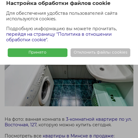
компьютере.
Найдите улицу, номер дома и проверьте
Настройка обработки файлов cookie
дату перед списком.
Для обеспечения удобства пользователей сайта
используются cookies.
Подробную информацию вы можете прочитать,
перейдя на страницу "Политика в отношении
обработки cookie"
.
Принято
Отклонить файлы cookies
На фото: ванная комната в
3-комнатной квартире по ул.
Восточная, 127
, которую можно купить сегодня.
Посмотреть все
квартиры в Минске в продаже
: