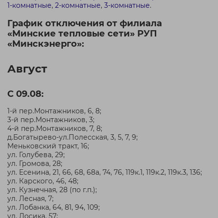
1-комнатные
,
2-комнатные
,
3-комнатные
.
График отключения от филиала
«Минские тепловые сети» РУП
«Минскэнерго»:
Август
С 09.08:
1-й пер.Монтажников, 6, 8;
3-й пер.Монтажников, 3;
4-й пер.Монтажников, 7, 8;
д.Богатырево-ул.Полесская, 3, 5, 7, 9;
Меньковский тракт, 16;
ул. Голубева, 29;
ул. Громова, 28;
ул. Есенина, 21, 66, 68, 68а, 74, 76, 119к.1, 119к.2, 119к.3, 136;
ул. Карского, 46, 48;
ул. Кузнечная, 28 (по г.п.);
ул. Лесная, 7;
ул. Лобанка, 64, 81, 94, 109;
ул. Лосика, 57;