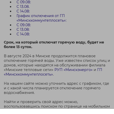
С 09.08:
С 13.08.
С 14.08:
График отключения от ГП
«Минсккоммунтеплосеть»:
С 09.08:
С 13.08:
С 14.08:
Срок, на который отключат горячую воду, будет не
более 13 суток.
В августе 2024 в Минске продолжится плановое
отключение горячей воды. Уже известен список улиц и
домов, которые находятся на обслуживании филиала
«Минские тепловые сети»
РУП «Минскэнерго»
и
ГП
«Минсккоммунтеплосеть»
.
На нашем сайте можно уточнить адрес с графиком, где
и с какой числа планируется отключение горячего
водоснабжения.
Найти и проверить свой адрес можно,
воспользовавшись поиском по странице на мобильном
устройстве, или, нажав
Ctrl+F
, если Вы открыли сайт на