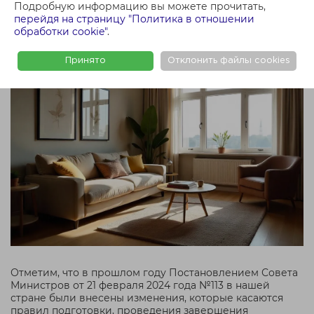
отключении отопления должно быть принято
Подробную информацию вы можете прочитать,
Мингорисполкомом.
перейдя на страницу "Политика в отношении
обработки cookie"
.
Принято
Отклонить файлы cookies
Отметим, что в прошлом году Постановлением Совета
Министров от 21 февраля 2024 года №113 в нашей
стране были внесены изменения, которые касаются
правил подготовки, проведения завершения