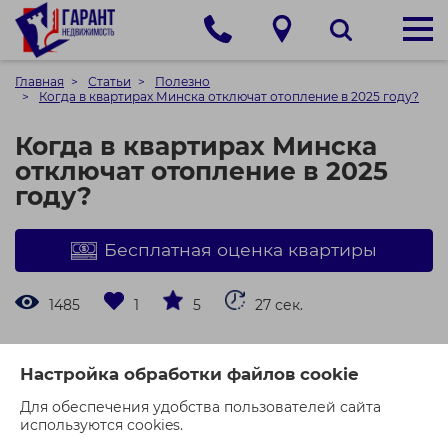
Главная
Статьи
Полезно
Когда в квартирах Минска отключат отопление в 2025 году?
Когда в квартирах Минска
отключат отопление в 2025
году?
Бесплатная оценка квартиры
1485
1
5
27 сек.
По последнему
сообщению ЖКХ Минска
, отопление в
квартирах города начнут отключать, если в течение 3
Настройка обработки файлов cookie
суток температура воздуха будет сохранена на
уровне +8 ℃ и выше.
Для обеспечения удобства пользователей сайта
используются cookies.
Решение о завершении отопительного сезона,