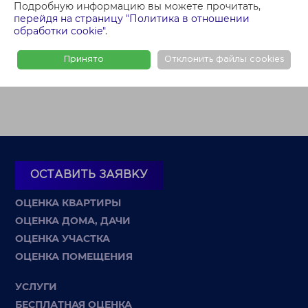
Подробную информацию вы можете прочитать,
Кунцевщина
Масюковщина
Сухарево
Запад
перейдя на страницу "Политика в отношении
обработки cookie"
.
Раковское шоссе
Принято
Отклонить файлы cookies
ОСТАВИТЬ ЗАЯВКУ
ОЦЕНКА КВАРТИРЫ
ОЦЕНКА ДОМА, ДАЧИ
ОЦЕНКА УЧАСТКА
ОЦЕНКА ПОМЕЩЕНИЯ
УСЛУГИ
БЕСПЛАТНАЯ ОЦЕНКА