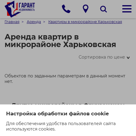
Главная
Аренда
Квартиры в микрорайоне Харьковская
Аренда квартир в
микрорайоне Харьковская
Сортировка по цене
>
Объектов по заданным параметрам в данный момент
нет.
Другие микрорайоны в Фрунзенском
районе
Настройка обработки файлов cookie
Для обеспечения удобства пользователей сайта
Домбровка
Каменная горка
Красный бор
используются cookies.