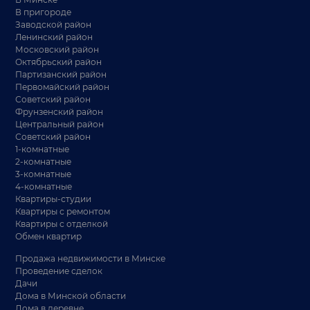
В пригороде
Заводской район
Ленинский район
Московский район
Октябрьский район
Партизанский район
Первомайский район
Советский район
Фрунзенский район
Центральный район
Советский район
1-комнатные
2-комнатные
3-комнатные
4-комнатные
Квартиры-студии
Квартиры с ремонтом
Квартиры с отделкой
Обмен квартир
Продажа недвижимости в Минске
Проведение сделок
Дачи
Дома в Минской области
Дома в деревне