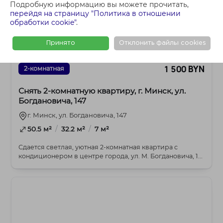
Подробную информацию вы можете прочитать,
перейдя на страницу "Политика в отношении
обработки cookie"
.
Принято
Отклонить файлы cookies
1 500 BYN
2-комнатная
Снять 2-комнатную квартиру, г. Минск, ул.
Богдановича, 147
г. Минск, ул. Богдановича, 147
/
/
50.5 м²
32.2 м²
7 м²
Сдается светлая, уютная 2-комнатная квартира с
кондиционером в центре города, ул. М. Богдановича, 1...