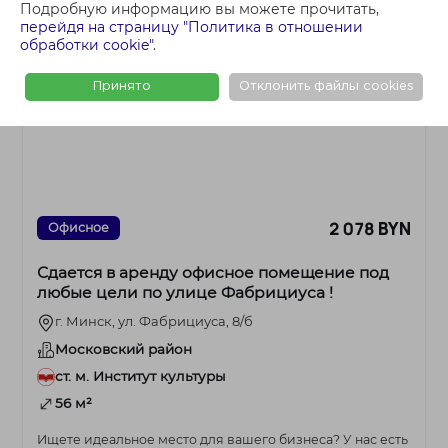
Подробную информацию вы можете прочитать,
перейдя на страницу "Политика в отношении
обработки cookie"
.
Принято
Отклонить файлы cookies
2 078 BYN
Офисное
Сдается в аренду офисное помещение под
любые цели по улице Фабрициуса !
г. Минск, ул. Фабрициуса, 8/б
Московский район
ст. м. Институт культуры
56 м²
Ищете идеальное место для вашего бизнеса? У нас есть