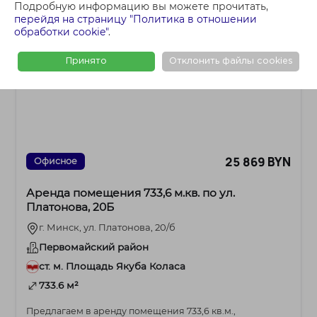
Подробную информацию вы можете прочитать,
перейдя на страницу "Политика в отношении
обработки cookie"
.
Принято
Отклонить файлы cookies
25 869 BYN
Офисное
Аренда помещения 733,6 м.кв. по ул.
Платонова, 20Б
г. Минск, ул. Платонова, 20/б
Первомайский район
ст. м. Площадь Якуба Коласа
733.6 м²
Предлагаем в аренду помещения 733,6 кв.м.,