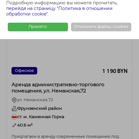
Подробную информацию вы можете прочитать,
перейдя на страницу "Политика в отношении
обработки cookie"
.
Принято
Отклонить файлы cookies
1 190 BYN
Офисное
Аренда административно-торгового
помещения, ул. Неманская,72
ул. Неманская,72
Фрунзенский район
ст. м. Каменная Горка
40.6 м²
Предлагаем в аренду современные помещения под