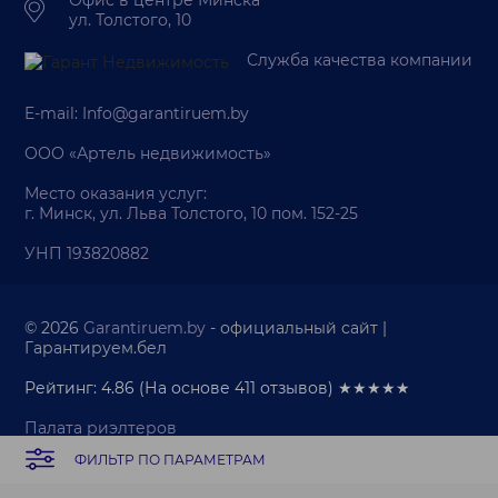
Офис в центре Минска
ул. Толстого, 10
Служба качества компании
E-mail:
Info@garantiruem.by
ООО «Артель недвижимость»
Место оказания услуг:
г. Минск, ул. Льва Толстого, 10 пом. 152-25
УНП 193820882
© 2026
Garantiruem.by
- официальный сайт |
Гарантируем.бел
Рейтинг: 4.86
(На основе
411
отзывов) ★★★★★
Палата риэлтеров
Политика обработки персональных данных
ФИЛЬТР ПО ПАРАМЕТРАМ
Политика обработки cookie-файлов
Продвижение веб-сайта