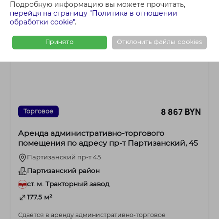
Подробную информацию вы можете прочитать,
перейдя на страницу "Политика в отношении
обработки cookie"
.
Принято
Отклонить файлы cookies
8 867 BYN
Торговое
Аренда административно-торгового
помещения по адресу пр-т Партизанский, 45
Партизанский пр-т 45
Партизанский район
ст. м. Тракторный завод
177.5 м²
Сдаётся в аренду административно-торговое