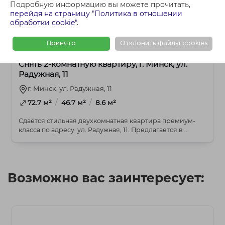
Подробную информацию вы можете прочитать,
перейдя на страницу "Политика в отношении
обработки cookie"
.
2 000 BYN
2-комнатная
Принято
Отклонить файлы cookies
Снять 2-комнатную квартиру, г. Минск, ул.
Радужная, 11
г. Минск, ул. Радужная, 11
/
/
72.7 м²
46.7 м²
8.6 м²
Сдаётся стильная двухкомнатная квартира премиум-
класса по адресу: ул. Радужная, 11. Предлагается в ...
Возможно вас заинтересует: