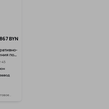
 867 BYN
ративно-
ения по
 45
йон
 завод
говое
 пр-т