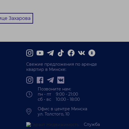
ице Захарова
Свежие предложения по аренде
квартир в Минске:
Позвоните нам:
пн - пт 9:00 - 21:00
сб - вс 10:00 - 18:00
Офис в центре Минска
ул. Толстого, 10
Служба