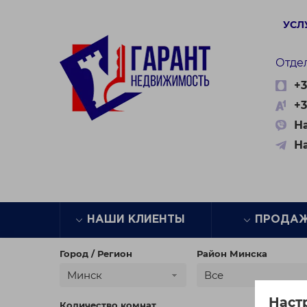
УСЛ
Отде
+3
+3
На
Н
НАШИ КЛИЕНТЫ
ПРОДА
Город / Регион
Район Минска
Минск
Все
Наст
Количество комнат
Цена