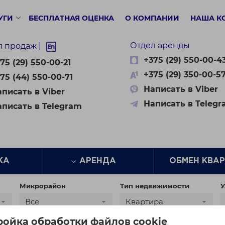
УГИ
БЕСПЛАТНАЯ ОЦЕНКА
О КОМПАНИИ
НАША К
Отдел аренды
л продаж |
+375 (29) 550-00-4
75 (29) 550-00-21
+375 (29) 350-00-5
75 (44) 550-00-71
Написать в Viber
писать в Viber
Написать в Teleg
аписать в Telegram
ЖА
АРЕНДА
ОБМЕН КВА
Микрорайон
Тип недвижимости
У
Все
Квартира
ройка обработки файлов cookie