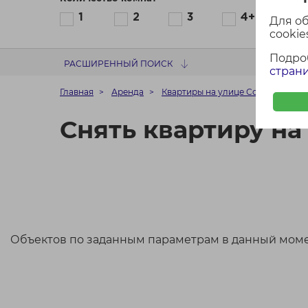
1
2
3
4+
Для о
cookies
Подро
РАСШИРЕННЫЙ ПОИСК
страни
Главная
Аренда
Квартиры на улице Сосновая в М
Снять квартиру на
Объектов по заданным параметрам в данный моме