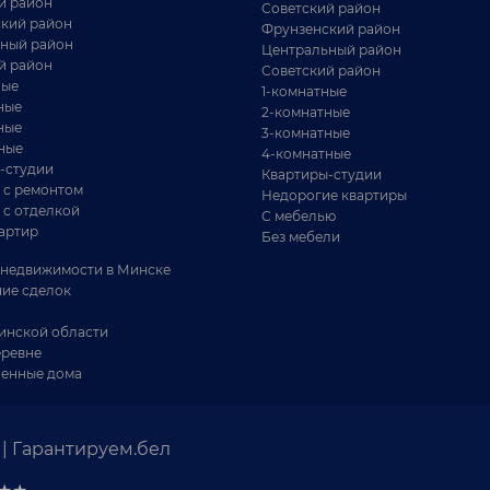
й район
Советский район
кий район
Фрунзенский район
ный район
Центральный район
й район
Советский район
ные
1-комнатные
ные
2-комнатные
ные
3-комнатные
ные
4-комнатные
-студии
Квартиры-студии
 с ремонтом
Недорогие квартиры
 с отделкой
С мебелью
артир
Без мебели
недвижимости в Минске
ие сделок
инской области
еревне
енные дома
| Гарантируем.бел