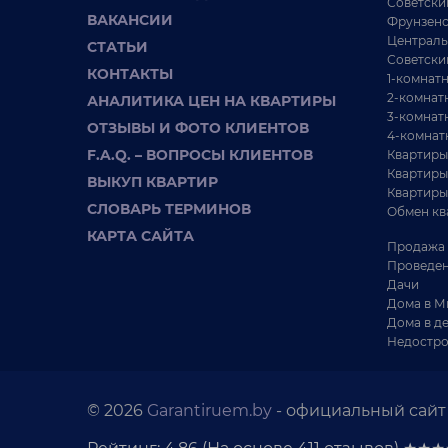
Советски
ВАКАНСИИ
Фрунзенс
Централь
СТАТЬИ
Советски
КОНТАКТЫ
1-комнат
2-комнат
АНАЛИТИКА ЦЕН НА КВАРТИРЫ
3-комнат
ОТЗЫВЫ И ФОТО КЛИЕНТОВ
4-комнат
F.A.Q. – ВОПРОСЫ КЛИЕНТОВ
Квартиры
Квартиры
ВЫКУП КВАРТИР
Квартиры
СЛОВАРЬ ТЕРМИНОВ
Обмен кв
КАРТА САЙТА
Продажа 
Проведен
Дачи
Дома в М
Дома в д
Недостро
© 2026
Garantiruem.by
- официальный сайт 