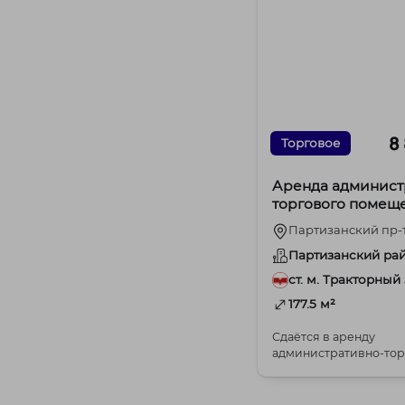
8
Торговое
Аренда админист
торгового помещ
адресу пр-т
Партизанский пр-т
Партизанский, 45
Партизанский ра
ст. м. Тракторный
177.5 м²
Сдаётся в аренду
административно-тор
помещение по адресу
партизанский, 45: - первый
этаж...