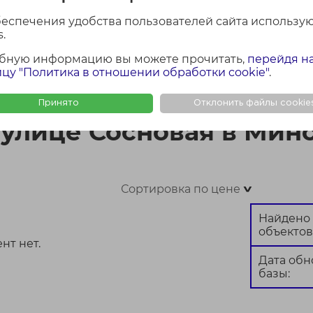
беспечения удобства пользователей сайта использу
.
бную информацию вы можете прочитать,
перейдя н
ФОТО + КАРТА
ФОТО
КАР
цу "Политика в отношении обработки cookie"
.
инске
Принято
Отклонить файлы cookie
 улице Сосновая в Мин
Сортировка по цене
>
Найдено
объектов
нт нет.
Дата об
базы: