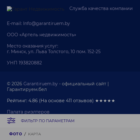
Служба качества компании
E-mail:
Info@garantiruem.by
ООО «Артель недвижимость»
Место оказания услуг:
г. Минск, ул. Льва Толстого, 10 пом. 152-25
УНП 193820882
© 2026
Garantiruem.by
- официальный сайт |
Гарантируем.бел
Рейтинг: 4.86
(На основе
411
отзывов) ★★★★★
Палата риэлтеров
Политика обработки персональных данных
ФИЛЬТР ПО ПАРАМЕТРАМ
Политика обработки cookie-файлов
Продвижение веб-сайта
ФОТО
КАРТА