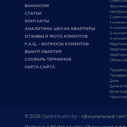
Советски
ВАКАНСИИ
Фрунзенс
Централь
СТАТЬИ
Советски
КОНТАКТЫ
1-комнат
2-комнат
АНАЛИТИКА ЦЕН НА КВАРТИРЫ
3-комнат
ОТЗЫВЫ И ФОТО КЛИЕНТОВ
4-комнат
F.A.Q. – ВОПРОСЫ КЛИЕНТОВ
Квартиры
Квартиры
ВЫКУП КВАРТИР
Квартиры
СЛОВАРЬ ТЕРМИНОВ
Обмен кв
КАРТА САЙТА
Продажа 
Проведен
Дачи
Дома в М
Дома в д
Недостро
© 2026
Garantiruem.by
- официальный сайт 