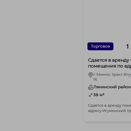
1
Торговое
Сдается в аренду 
помещения по ад
Игуменский тракт 
г. Минск, тракт Иг
16
Ленинский район
38 м²
Сдается в аренду по
адресу Игуменский трак
Ищете идеальное место