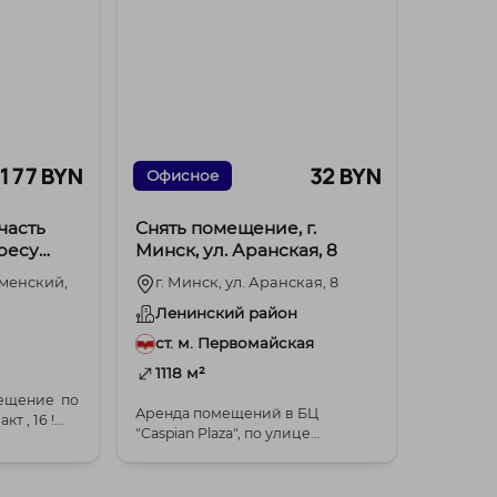
 177 BYN
32 BYN
Офисное
часть
Снять помещение, г.
ресу
Минск, ул. Аранская, 8
16!
уменский,
г. Минск, ул. Аранская, 8
Ленинский район
ст. м. Первомайская
1118 м²
мещение по
Аренда помещений в БЦ
т , 16 !
"Caspian Plaza", по улице
 для ...
Аранская, 8. Идеальное место
для офиса, ф...