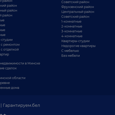
й район
Советский район
кий район
Фрунзенский район
ный район
Центральный район
й район
Советский район
ные
1-комнатные
ные
2-комнатные
ные
3-комнатные
ные
4-комнатные
-студии
Квартиры-студии
 с ремонтом
Недорогие квартиры
 с отделкой
С мебелью
артир
Без мебели
недвижимости в Минске
ие сделок
инской области
еревне
енные дома
| Гарантируем.бел