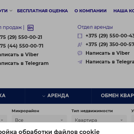
УГИ
БЕСПЛАТНАЯ ОЦЕНКА
О КОМПАНИИ
НАША К
Отдел аренды
л продаж |
+375 (29) 550-00-4
75 (29) 550-00-21
+375 (29) 350-00-5
75 (44) 550-00-71
Написать в Viber
писать в Viber
Написать в Teleg
аписать в Telegram
ЖА
АРЕНДА
ОБМЕН КВА
Микрорайон
Тип недвижимости
У
Все
Квартира
ройка обработки файлов cookie