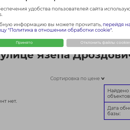
беспечения удобства пользователей сайта использу
.
бную информацию вы можете прочитать,
перейдя н
ФОТО + КАРТА
ФОТО
КАР
цу "Политика в отношении обработки cookie"
.
вича в Минске
Принято
Отклонить файлы cookie
 улице Язепа Дроздови
Сортировка по цене
>
Найдено
объектов
нт нет.
Дата об
базы: