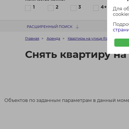
1
2
3
4+
Для о
cookies
Подро
РАСШИРЕННЫЙ ПОИСК
страни
Главная
Аренда
Квартиры на улице Язепа Дроздо
Снять квартиру на
Объектов по заданным параметрам в данный моме