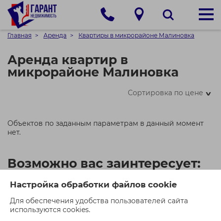
Главная
Аренда
Квартиры в микрорайоне Малиновка
Аренда квартир в
микрорайоне Малиновка
Сортировка по цене
>
Объектов по заданным параметрам в данный момент
нет.
Возможно вас заинтересует:
Настройка обработки файлов cookie
Рекомендованных объектов по заданным параметрам в
Для обеспечения удобства пользователей сайта
данный момент нет.
используются cookies.