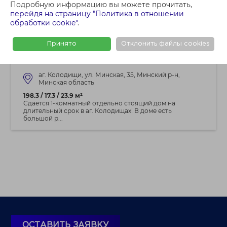
Подробную информацию вы можете прочитать,
1 500 BYN
перейдя на страницу "Политика в отношении
1 - КОМНАТНАЯ КВАРТИРА
обработки cookie"
.
Снять 1-комнатную квартиру, аг.
Колодищи, ул. Минская, 35 (Минский р-н,
Принято
Отклонить файлы cookies
Минская область)
аг. Колодищи, ул. Минская, 35, Минский р-н,
Минская область
198.3 / 17.3 / 23.9 м²
Сдается 1-комнатный отдельно стоящий дом на
длительный срок в аг. Колодищах! В доме есть
большой р...
ОСТАВИТЬ ЗАЯВКУ