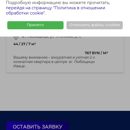
Подробную информацию вы можете прочитать,
32 515 BYN
перейдя на страницу "Политика в отношении
обработки cookie"
.
Аккуратная квартира в центре аг.
Любищицы, Ивацевичского р-на!
Принято
Отклонить файлы cookies
а.г Любищицы, ул. Угольчик, д. 6
44 / 27 / 7 м²
767 BYN / М²
Вашему вниманию – аккуратная и уютная 2-х
комнатная квартира в центре аг. Любищицы
Иваце...
ОСТАВИТЬ ЗАЯВКУ