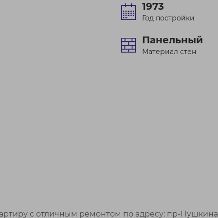
1973
Год постройки
Панельный
Материал стен
ртиру с отличным ремонтом по адресу: пр-Пушкина