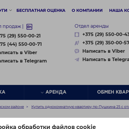
УГИ
БЕСПЛАТНАЯ ОЦЕНКА
О КОМПАНИИ
НАША К
Отдел аренды
л продаж |
+375 (29) 550-00-4
75 (29) 550-00-21
+375 (29) 350-00-5
75 (44) 550-00-71
Написать в Viber
писать в Viber
Написать в Teleg
аписать в Telegram
ЖА
АРЕНДА
ОБМЕН КВА
нском районе
Купить однокомнатную квартиру пр-Пушкина 25 с о
тную квартиру пр-Пушк
ройка обработки файлов cookie