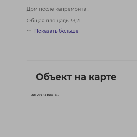
Дом после капремонта .
Общая площадь 33,21
Показать больше
﹀
Квартира с хорошим ремонтом &#40; некот
Раздельный сан узел, трубы после капрем
В квартире ус...
Объект на карте
загрузка карты...