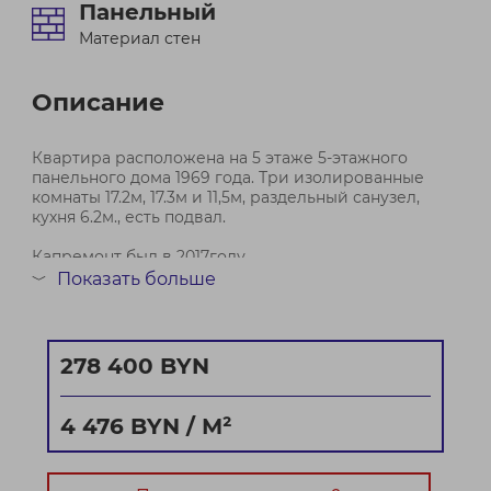
Панельный
Материал стен
Описание
Квартира расположена на 5 этаже 5-этажного
панельного дома 1969 года. Три изолированные
комнаты 17.2м, 17.3м и 11,5м, раздельный санузел,
кухня 6.2м., есть подвал.
Капремонт был в 2017году.
Показать больше
﹀
Район с развитой инфраструктурой: детский сад,
школа, магазины, до метро 9 минут пешком.
Площадь указана по...
278 400 BYN
Договор № 751/2 от 29.05.2026
4 476 BYN / М²