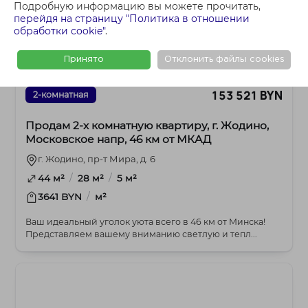
Подробную информацию вы можете прочитать,
перейдя на страницу "Политика в отношении
обработки cookie"
.
Принято
Отклонить файлы cookies
153 521 BYN
2-комнатная
Продам 2-х комнатную квартиру, г. Жодино,
Московское напр, 46 км от МКАД
г. Жодино, пр-т Мира, д. 6
/
/
44 м²
28 м²
5 м²
/
3641 BYN
м²
Ваш идеальный уголок уюта всего в 46 км от Минска!
Представляем вашему вниманию светлую и тепл...