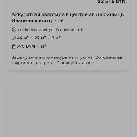
32 515 BYN
Аккуратная квартира в центре аг. Любищицы,
Ивацевичского р-на!
а.г Любищицы, ул. Угольчик, д. 6
/
/
44 м²
27 м²
7 м²
/
770 BYN
м²
Вашему вниманию – аккуратная и уютная 2-х комнатная
квартира в центре аг. Любищицы Иваце...