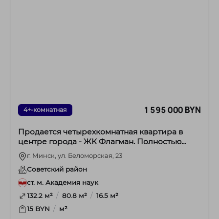
1 595 000 BYN
4+-комнатная
Продается четырехкомнатная квартира в
центре города - ЖК Флагман. Полностью
готова к проживанию!
г. Минск, ул. Беломорская, 23
Советский район
ст. м. Академия наук
/
/
132.2 м²
80.8 м²
16.5 м²
/
15 BYN
м²