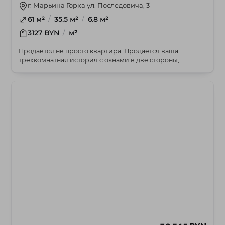
г. Марьина Горка ул. Последовича, 3
/
/
61 м²
35.5 м²
6.8 м²
/
3127 BYN
м²
Продаётся не просто квартира. Продаётся ваша
трёхкомнатная история с окнами в две стороны,
коридоро...