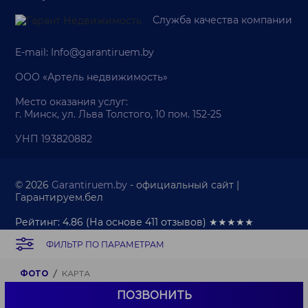
Служба качества компании
E-mail:
Info@garantiruem.by
ООО «Артель недвижимость»
Место оказания услуг:
г. Минск, ул. Льва Толстого, 10 пом. 152-25
УНП 193820882
© 2026
Garantiruem.by
- официальный сайт |
Гарантируем.бел
Рейтинг: 4.86
(На основе
411
отзывов) ★★★★★
ФИЛЬТР ПО ПАРАМЕТРАМ
Палата риэлтеров
Политика обработки персональных данных
Политика обработки cookie-файлов
ФОТО
КАРТА
Продвижение веб-сайта
ПОЗВОНИТЬ