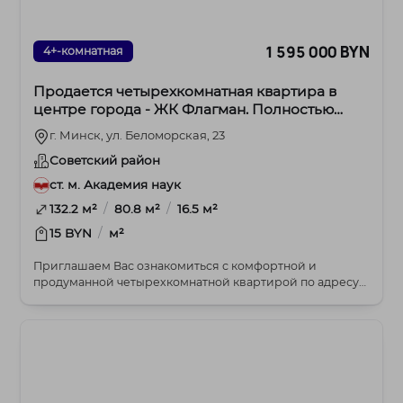
1 595 000 BYN
4+-комнатная
Продается четырехкомнатная квартира в
центре города - ЖК Флагман. Полностью
готова к проживанию!
г. Минск, ул. Беломорская, 23
Советский район
ст. м. Академия наук
/
/
132.2 м²
80.8 м²
16.5 м²
/
15 BYN
м²
Приглашаем Вас ознакомиться с комфортной и
продуманной четырехкомнатной квартирой по адресу
ул. Бел...