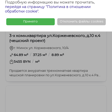
Подробную информацию вы можете прочитать,
перейдя на страницу "Политика в отношении
обработки cookie"
.
Принято
Отклонить файлы cookies
348 000 BYN
3-комнатная
3-х комн.квартира ул.Корженевского, д.10 к.4
(чешский проект)
г. Минск ул. Корженевского, 10/4
/
/
64.89 м²
37.25 м²
8.89 м²
/
5455 BYN
м²
Продается аккуратная трехкомнатная квартира
чешской планировки по ул.Корженевского, д.10 к.4 Ра...