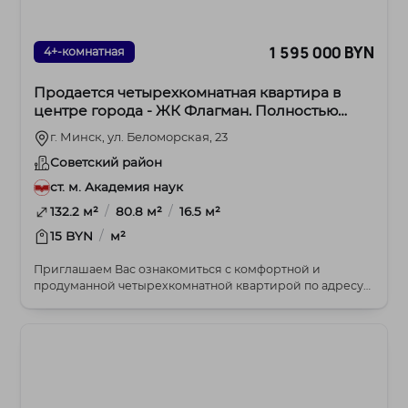
1 595 000 BYN
4+-комнатная
Продается четырехкомнатная квартира в
центре города - ЖК Флагман. Полностью
готова к проживанию!
г. Минск, ул. Беломорская, 23
Советский район
ст. м. Академия наук
/
/
132.2 м²
80.8 м²
16.5 м²
/
15 BYN
м²
Приглашаем Вас ознакомиться с комфортной и
продуманной четырехкомнатной квартирой по адресу
ул. Бел...