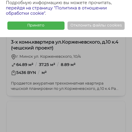
Подробную информацию вы можете прочитать,
перейдя на страницу "Политика в отношении
обработки cookie"
.
Принято
Отклонить файлы cookies
348 000 BYN
3-комнатная
3-х комн.квартира ул.Корженевского, д.10 к.4
(чешский проект)
г. Минск ул. Корженевского, 10/4
/
/
64.89 м²
37.25 м²
8.89 м²
/
5436 BYN
м²
Продается аккуратная трехкомнатная квартира
чешской планировки по ул.Корженевского, д.10 к.4 Ра...