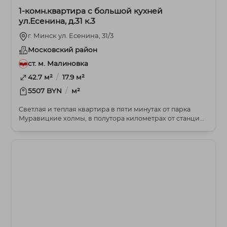
1-комн.квартира с большой кухней
ул.Есенина, д.31 к.3
г. Минск ул. Есенина, 31/3
Московский район
ст. м. Малиновка
/
42.7 м²
17.9 м²
/
5507 BYN
м²
Светлая и теплая квартира в пяти минутах от парка
Муравицкие холмы, в полутора километрах от станци...