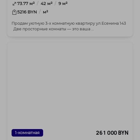
/
/
73.77 м²
42 м²
9 м²
/
5216 BYN
м²
Продам уютную 3-х комнатную квартиру ул.Есенина 143
Две просторные комнаты — это ваша ...
261 000 BYN
1-комнатная