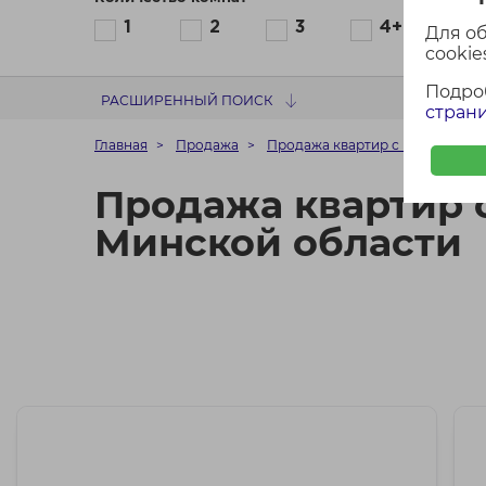
1
2
3
4+
Для о
cookies
Подро
РАСШИРЕННЫЙ ПОИСК
страни
Главная
Продажа
Продажа квартир с ценой до 85
Продажа квартир с
Минской области