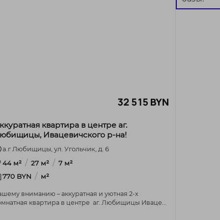
32 515 BYN
ккуратная квартира в центре аг.
юбищицы, Ивацевичского р-на!
а.г Любищицы, ул. Угольчик, д. 6
/
/
44 м²
27 м²
7 м²
/
770 BYN
м²
ашему вниманию – аккуратная и уютная 2-х
омнатная квартира в центре аг. Любищицы Иваце...