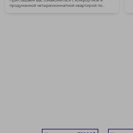
Приглашаем Вас ознакомиться с комфортной и
продуманной четырехкомнатной квартирой по
адресу ул. Бел...