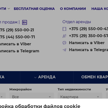
УГИ
БЕСПЛАТНАЯ ОЦЕНКА
О КОМПАНИИ
НАША К
Отдел аренды
л продаж |
+375 (29) 550-00-4
75 (29) 550-00-21
+375 (29) 350-00-5
75 (44) 550-00-71
Написать в Viber
писать в Viber
Написать в Teleg
аписать в Telegram
ЖА
АРЕНДА
ОБМЕН КВА
Микрорайон
Тип недвижимости
У
Все
Квартира
ройка обработки файлов cookie