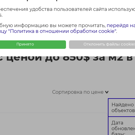
беспечения удобства пользователей сайта использу
.
бную информацию вы можете прочитать,
перейдя н
ФОТО + КАРТА
ФОТО
КАР
цу "Политика в отношении обработки cookie"
.
0$ за м2 в Минске и Минской области
Принято
Отклонить файлы cookie
 ценой до 850$ за м2 в
Сортировка по цене
>
Найдено
объектов
Дата
обновле
базы: