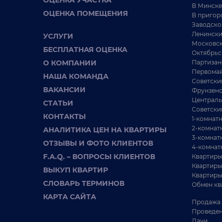
ОЦЕНКА УЧАСТКА
В Минске
ОЦЕНКА ПОМЕЩЕНИЯ
В пригор
Заводско
Ленински
УСЛУГИ
Московск
БЕСПЛАТНАЯ ОЦЕНКА
Октябрьс
О КОМПАНИИ
Партизан
Первомай
НАША КОМАНДА
Советски
ВАКАНСИИ
Фрунзенс
Централь
СТАТЬИ
Советски
КОНТАКТЫ
1-комнат
2-комнат
АНАЛИТИКА ЦЕН НА КВАРТИРЫ
3-комнат
ОТЗЫВЫ И ФОТО КЛИЕНТОВ
4-комнат
F.A.Q. – ВОПРОСЫ КЛИЕНТОВ
Квартиры
Квартиры
ВЫКУП КВАРТИР
Квартиры
СЛОВАРЬ ТЕРМИНОВ
Обмен кв
КАРТА САЙТА
Продажа 
Проведен
Дачи