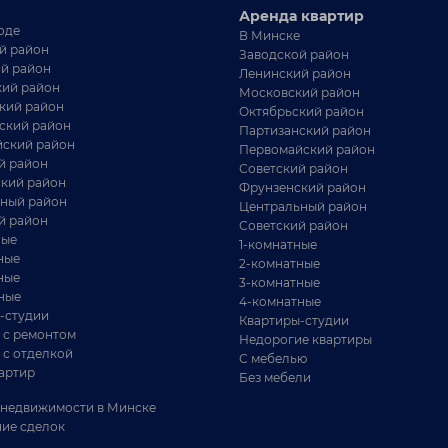
Аренда квартир
оде
В Минске
й район
Заводской район
й район
Ленинский район
ий район
Московский район
кий район
Октябрьский район
ский район
Партизанский район
ский район
Первомайский район
й район
Советский район
кий район
Фрунзенский район
ный район
Центральный район
й район
Советский район
ные
1-комнатные
ные
2-комнатные
ные
3-комнатные
ные
4-комнатные
-студии
Квартиры-студии
 с ремонтом
Недорогие квартиры
 с отделкой
С мебелью
артир
Без мебели
недвижимости в Минске
ие сделок