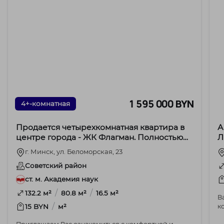
1 595 000 BYN
4+-комнатная
Продается четырехкомнатная квартира в
А
центре города - ЖК Флагман. Полностью
Л
готова к проживанию!
г. Минск, ул. Беломорская, 23
Советский район
ст. м. Академия наук
/
/
132.2 м²
80.8 м²
16.5 м²
В
/
15 BYN
м²
к