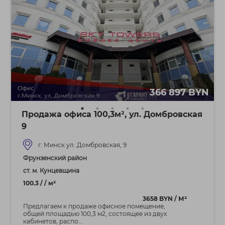
366 897 BYN
Продажа офиса 100,3м², ул. Домбровская
9
г. Минск ул. Домбровская, 9
Фрунзенский район
ст. м. Кунцевщина
100.3 / / м²
3658 BYN / М²
Предлагаем к продаже офисное помещение,
общей площадью 100,3 м2, состоящее из двух
кабинетов, распо...