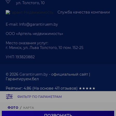
ул. Толстого, 10
Служба качества компании
E-mail:
Info@garantiruem.by
ООО «Артель недвижимость»
Место оказания услуг:
г. Минск, ул. Льва Толстого, 10 пом. 152-25
УНП 193820882
© 2026
Garantiruem.by
- официальный сайт |
Гарантируем.бел
Рейтинг: 4.86
(На основе
411
отзывов) ★★★★★
ФИЛЬТР ПО ПАРАМЕТРАМ
Палата риэлтеров
Политика обработки персональных данных
Политика обработки cookie-файлов
ФОТО
КАРТА
Продвижение веб-сайта