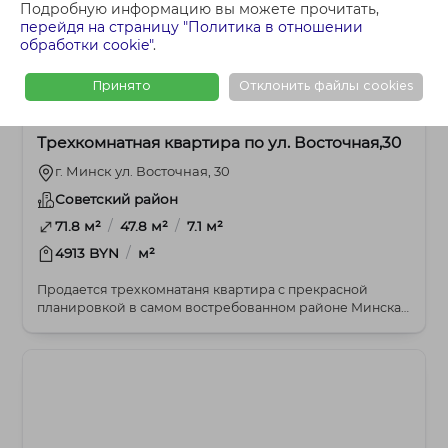
Подробную информацию вы можете прочитать,
перейдя на страницу "Политика в отношении
обработки cookie"
.
Принято
Отклонить файлы cookies
410 000 BYN
3-комнатная
Трехкомнатная квартира по ул. Восточная,30
г. Минск ул. Восточная, 30
Советский район
/
/
71.8 м²
47.8 м²
7.1 м²
/
4913 BYN
м²
Продается трехкомнатаня квартира с прекрасной
планировкой в самом востребованном районе Минска,
где...