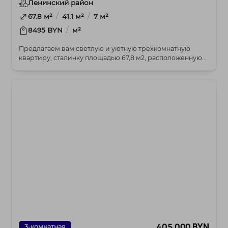
Ленинский район
/
/
67.8 м²
41.1 м²
7 м²
/
8495 BYN
м²
Предлагаем вам светлую и уютную трехкомнатную
квартиру, сталинку площадью 67,8 м2, расположенную
на...
405 000 BYN
3-комнатная