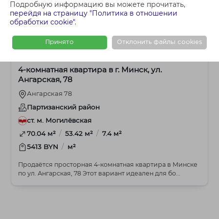
Подробную информацию вы можете прочитать,
перейдя на страницу "Политика в отношении
обработки cookie"
.
Принято
Отклонить файлы cookies
364 735 BYN
4+-комнатная
4-комнатная квартира в г. Минск, ул.
Ангарская, 78
Ангарская 78
Партизанский район
ст. м. Могилёвская
/
/
70.04 м²
53.42 м²
7.4 м²
/
5413 BYN
м²
Продаётся просторная 4-комнатная квартира в Минске
по ул. Ангарская, 78 Этот вариант идеален для бо...