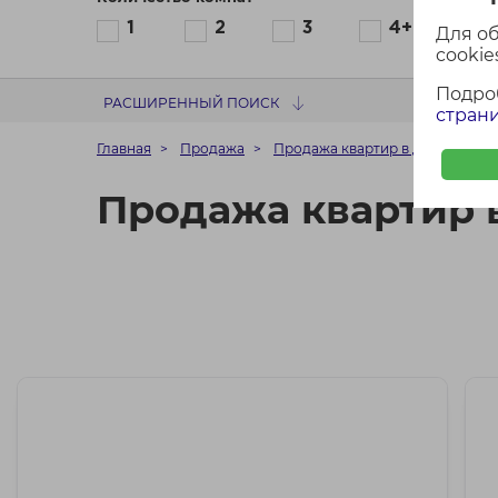
1
2
3
4+
Для о
cookies
Подро
РАСШИРЕННЫЙ ПОИСК
страни
Главная
Продажа
Продажа квартир в домах 2013 
Продажа квартир в