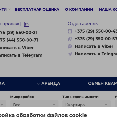
УГИ
БЕСПЛАТНАЯ ОЦЕНКА
О КОМПАНИИ
НАША К
Отдел аренды
л продаж |
+375 (29) 550-00-4
75 (29) 550-00-21
+375 (29) 350-00-5
75 (44) 550-00-71
Написать в Viber
писать в Viber
Написать в Teleg
аписать в Telegram
ЖА
АРЕНДА
ОБМЕН КВА
Микрорайон
Тип недвижимости
У
Все
Квартира
ройка обработки файлов cookie