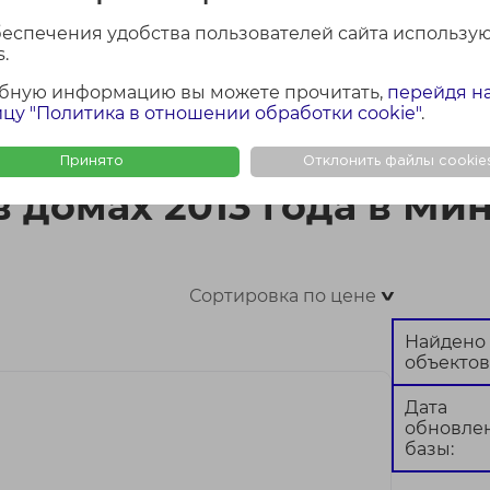
беспечения удобства пользователей сайта использу
.
бную информацию вы можете прочитать,
перейдя н
ФОТО + КАРТА
ФОТО
КАР
цу "Политика в отношении обработки cookie"
.
года в Минске
Принято
Отклонить файлы cookie
 домах 2013 года в Ми
Сортировка по цене
>
Найдено
объектов
Дата
обновле
базы: