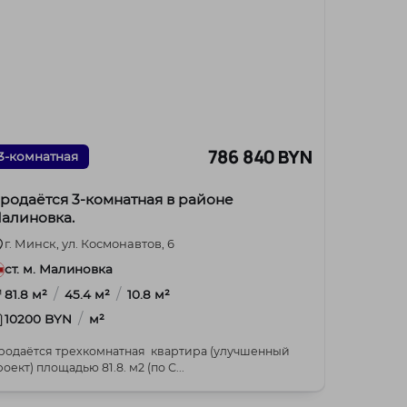
786 840 BYN
3-комнатная
родаётся 3‑комнатная в районе
алиновка.
г. Минск, ул. Космонавтов, 6
ст. м. Малиновка
/
/
81.8 м²
45.4 м²
10.8 м²
/
10200 BYN
м²
родаётся трехкомнатная квартира (улучшенный
оект) площадью 81.8. м2 (по С...