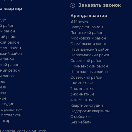
Заказать звонок
а квартир
Аренда квартир
оде
В Минске
й район
Заводской район
й район
Ленинский район
ий район
Московский район
кий район
Октябрьский район
ский район
Партизанский район
ский район
Первомайский район
й район
Советский район
кий район
Фрунзенский район
ный район
Центральный район
й район
Советский район
ные
1-комнатные
ные
2-комнатные
ные
3-комнатные
ные
4-комнатные
-студии
Квартиры-студии
 с ремонтом
Недорогие квартиры
 с отделкой
С мебелью
артир
Без мебели
недвижимости в Минске