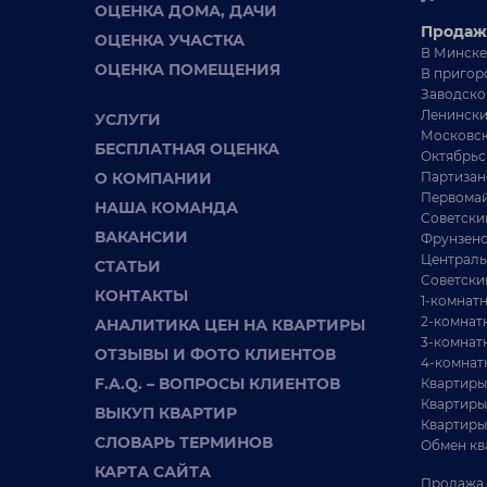
ОЦЕНКА ДОМА, ДАЧИ
Продаж
ОЦЕНКА УЧАСТКА
В Минске
ОЦЕНКА ПОМЕЩЕНИЯ
В пригор
Заводско
Ленински
УСЛУГИ
Московск
БЕСПЛАТНАЯ ОЦЕНКА
Октябрьс
О КОМПАНИИ
Партизан
Первомай
НАША КОМАНДА
Советски
ВАКАНСИИ
Фрунзенс
Централь
СТАТЬИ
Советски
КОНТАКТЫ
1-комнат
2-комнат
АНАЛИТИКА ЦЕН НА КВАРТИРЫ
3-комнат
ОТЗЫВЫ И ФОТО КЛИЕНТОВ
4-комнат
F.A.Q. – ВОПРОСЫ КЛИЕНТОВ
Квартиры
Квартиры
ВЫКУП КВАРТИР
Квартиры
СЛОВАРЬ ТЕРМИНОВ
Обмен кв
КАРТА САЙТА
Продажа 