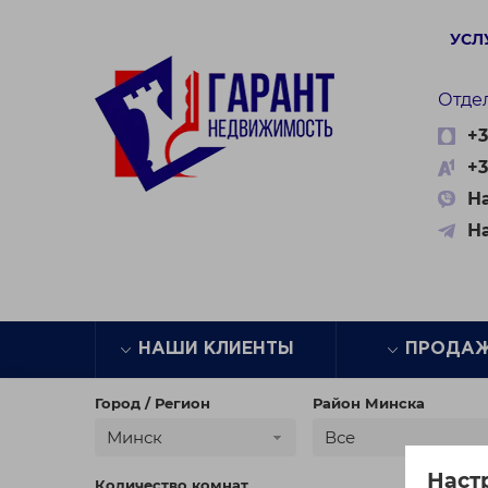
УСЛ
Отде
+3
+3
На
Н
НАШИ КЛИЕНТЫ
ПРОДА
Город / Регион
Район Минска
Минск
Все
Наст
Количество комнат
Цена