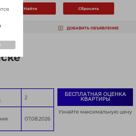
Найти
Сбросить
ются
а
ДОБАВИТЬ ОБЪЯВЛЕНИЕ
ТА
s
нске
БЕСПЛАТНАЯ ОЦЕНКА
2
КВАРТИРЫ
:
Узнайте максимальную цену
ния
07.08.2026