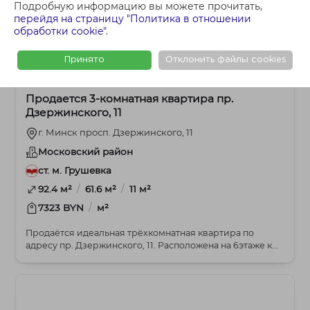
Подробную информацию вы можете прочитать,
перейдя на страницу "Политика в отношении
обработки cookie"
.
Принято
Отклонить файлы cookies
669 000 BYN
3-комнатная
Продается 3-комнатная квартира пр.
Дзержинского, 11
г. Минск просп. Дзержинского, 11
Московский район
ст. м. Грушевка
/
/
92.4 м²
61.6 м²
11 м²
/
7323 BYN
м²
Продаётся идеальная трёхкомнатная квартира по
адресу пр. Дзержинского, 11. Расположена на 6этаже к...