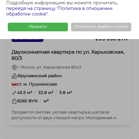
Подробную информацию вы можете прочитать,
перейдя на страницу "Политика в отношении
обработки cookie"
.
Принято
Отклонить файлы cookies
285 000 BYN
2-комнатная
Двухкомнатная квартира по ул. Харьковская,
80/3
г. Минск, ул. Харьковская 80к3
Фрунзенский район
ст. м. Пушкинская
/
/
45.5 м²
32.8 м²
5.8 м²
/
6265 BYN
м²
Продается светлая, уютная квартира в шаговой
доступности от двух станций метро: Молодежная и
Харько...