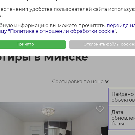
беспечения удобства пользователей сайта использу
.
бную информацию вы можете прочитать,
перейдя н
ФОТО + КАРТА
ФОТО
КАР
цу "Политика в отношении обработки cookie"
.
ке
Принято
Отклонить файлы cookie
тиры в Минске
Сортировка по цене
>
Найдено
объектов
Дата
обновле
базы: