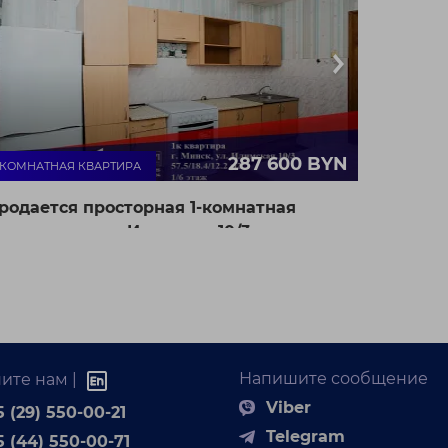
287 600 BYN
- КОМНАТНАЯ КВАРТИРА
родается просторная 1-комнатная
вартира по ул. Илимская,10/3
г. Минск, ул.
59.6 / 18.4 / 12.2 м²
Илимская 10/3
4861 BYN / М²
. м. Могилёвская
одается 1-комнатная квартира по ул. Илимская,10/3
сположена на 1 этаже 6-ти этажного кирпичног...
Напишите сообщение
ите нам |
Viber
 (29) 550-00-21
Telegram
5 (44) 550-00-71