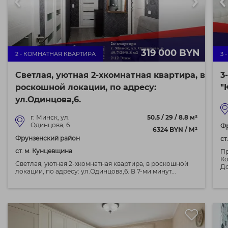
319 000 BYN
2 - КОМНАТНАЯ КВАРТИРА
3 
Светлая, уютная 2-хкомнатная квартира, в
3
роскошной локации, по адресу:
"
ул.Одинцова,6.
г. Минск, ул.
50.5 / 29 / 8.8 м²
Одинцова, 6
Ф
6324 BYN / М²
Фрунзенский район
ст
ст. м. Кунцевщина
Пр
Ко
Светлая, уютная 2-хкомнатная квартира, в роскошной
До
локации, по адресу: ул.Одинцова,6. В 7-ми минут...