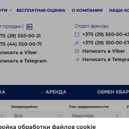
УГИ
БЕСПЛАТНАЯ ОЦЕНКА
О КОМПАНИИ
НАША К
Отдел аренды
л продаж |
+375 (29) 550-00-4
75 (29) 550-00-21
+375 (29) 350-00-5
75 (44) 550-00-71
Написать в Viber
писать в Viber
Написать в Teleg
аписать в Telegram
ЖА
АРЕНДА
ОБМЕН КВА
Микрорайон
Тип недвижимости
У
Все
Квартира
ройка обработки файлов cookie