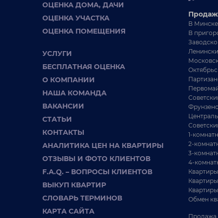
ОЦЕНКА ДОМА, ДАЧИ
Продаж
ОЦЕНКА УЧАСТКА
В Минске
ОЦЕНКА ПОМЕЩЕНИЯ
В пригор
Заводско
Ленински
УСЛУГИ
Московск
БЕСПЛАТНАЯ ОЦЕНКА
Октябрьс
О КОМПАНИИ
Партизан
Первомай
НАША КОМАНДА
Советски
551 000 BYN
ВАКАНСИИ
3 - КОМНАТНАЯ КВАРТИРА
1 
Фрунзенс
Централь
СТАТЬИ
3-х комн.квартира в кирпичном доме,
П
Советски
КОНТАКТЫ
1-комнат
ул.Захарова д.56
к
2-комнат
АНАЛИТИКА ЦЕН НА КВАРТИРЫ
3-комнат
г. Минск, ул. Захарова
79.81 / 46.4 / 12.5 м²
ОТЗЫВЫ И ФОТО КЛИЕНТОВ
56
4-комнат
6953 BYN / М²
F.A.Q. – ВОПРОСЫ КЛИЕНТОВ
Квартиры
Партизанский район
ст
Квартиры
ВЫКУП КВАРТИР
ст. м. Пролетарская
Эт
Квартиры
се
СЛОВАРЬ ТЕРМИНОВ
Продается просторная (80м2)трехкомнатная
Обмен кв
пр
квартира в кирпичном доме в центре Минска,
КАРТА САЙТА
ул.Заха...
Продажа 