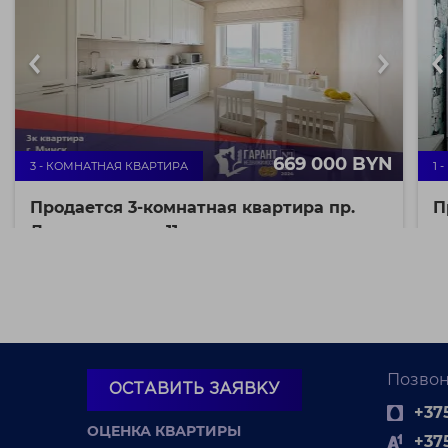
669 000 BYN
3 - КОМНАТНАЯ КВАРТИРА
1 
Продается 3-комнатная квартира пр.
П
Дзержинского, 11
к
г. Минск просп.
92.4 / 61.6 / 11 м²
Дзержинского, 11
7293 BYN / М²
Московский район
ст
ст. м. Грушевка
Пр
Ра
Продаётся идеальная трёхкомнатная квартира по
адресу пр. Дзержинского, 11. Расположена на 6этаже
Позвон
к...
ОСТАВИТЬ ЗАЯВКУ
+375
ОЦЕНКА КВАРТИРЫ
+37