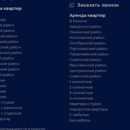
Заказать звонок
а квартир
Аренда квартир
оде
В Минске
й район
Заводской район
й район
Ленинский район
ий район
Московский район
кий район
Октябрьский район
ский район
Партизанский район
ский район
Первомайский район
й район
Советский район
260 445 BYN
- КОМНАТНАЯ КВАРТИРА
кий район
Фрунзенский район
ный район
Центральный район
родается светлая однокомнатная
й район
Советский район
ные
вартира в Соколе.
1-комнатные
ные
2-комнатные
ные
г. Минск
45.1 / 17.9 / 9.5 м²
3-комнатные
ул.Гризодубовой 9
ные
4-комнатные
5821 BYN / М²
-студии
Квартиры-студии
. м. Могилёвская
 с ремонтом
Недорогие квартиры
а квартира — идеальный вариант для молодой
 с отделкой
С мебелью
мьи или инвестиций в аренду. Полностью готова к
артир
ож...
Без мебели
недвижимости в Минске