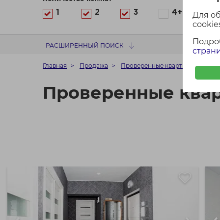
1
2
3
4+
Для о
cookies
Подро
РАСШИРЕННЫЙ ПОИСК
страни
Главная
Продажа
Проверенные квартиры в Минс
Проверенные квар