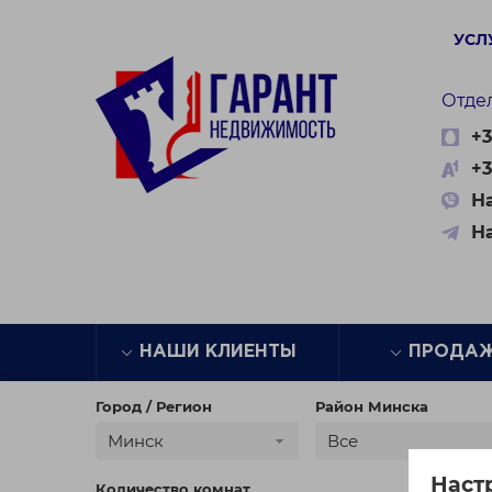
УСЛ
Отде
+3
+3
На
Н
НАШИ КЛИЕНТЫ
ПРОДА
Город / Регион
Район Минска
Минск
Все
Наст
Количество комнат
Цена