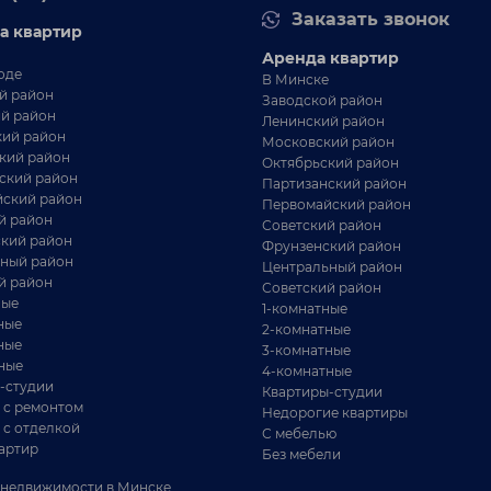
Заказать звонок
а квартир
Аренда квартир
оде
В Минске
й район
Заводской район
й район
Ленинский район
ий район
Московский район
кий район
Октябрьский район
ский район
Партизанский район
ский район
Первомайский район
й район
Советский район
кий район
Фрунзенский район
406 000 BYN
- КОМНАТНАЯ КВАРТИРА
ный район
Центральный район
й район
Советский район
-х комн.квартира с большой кухней
ные
1-комнатные
л.В.Игнатовского, д.3
ные
2-комнатные
ные
3-комнатные
г.Минск, Фрунзенский
60.7 / 35.7 / 9 м²
ные
4-комнатные
р-н ул.Всеволода
-студии
6786 BYN / М²
Квартиры-студии
Игнатовского, дом 3
 с ремонтом
Недорогие квартиры
рунзенский район
 с отделкой
С мебелью
артир
. м. Кунцевщина
Без мебели
егантная, стильная, строгая. Фотографии не в
недвижимости в Минске