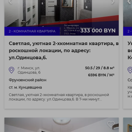
333 000 BYN
2 - КОМНАТНАЯ КВАРТИРА
2 
Светлая, уютная 2-хкомнатная квартира, в
У
роскошной локации, по адресу:
в
ул.Одинцова,6.
К
г. Минск, ул.
50.5 / 29 / 8.8 м²
Одинцова, 6
6596 BYN / М²
Фрунзенский район
Со
ст. м. Кунцевщина
Кв
уч
Светлая, уютная 2-хкомнатная квартира, в роскошной
м.к
локации, по адресу: ул.Одинцова,6. В 7-ми минут...