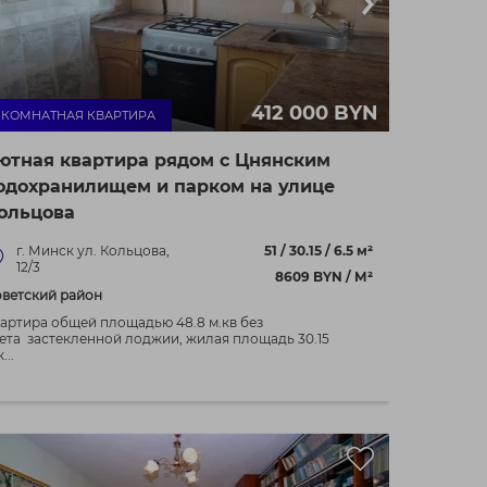
412 000 BYN
- КОМНАТНАЯ КВАРТИРА
ютная квартира рядом с Цнянским
одохранилищем и парком на улице
ольцова
г. Минск ул. Кольцова,
51 / 30.15 / 6.5 м²
12/3
8609 BYN / М²
ветский район
артира общей площадью 48.8 м.кв без
ета застекленной лоджии, жилая площадь 30.15
...