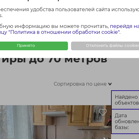
беспечения удобства пользователей сайта использу
.
бную информацию вы можете прочитать,
перейдя н
ФОТО + КАРТА
ФОТО
КАР
цу "Политика в отношении обработки cookie"
.
тров
Принято
Отклонить файлы cookie
тиры до 70 метров
Сортировка по цене
>
Найдено
объектов
Дата
обновле
базы: