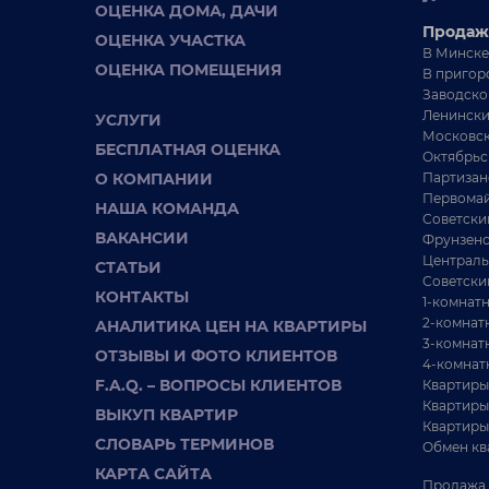
ОЦЕНКА ДОМА, ДАЧИ
Продаж
ОЦЕНКА УЧАСТКА
В Минске
ОЦЕНКА ПОМЕЩЕНИЯ
В пригор
Заводско
Ленински
УСЛУГИ
Московск
БЕСПЛАТНАЯ ОЦЕНКА
Октябрьс
О КОМПАНИИ
Партизан
Первомай
НАША КОМАНДА
Советски
ВАКАНСИИ
Фрунзенс
928 000 BYN
2 - КОМНАТНАЯ КВАРТИРА
2 
Централь
СТАТЬИ
Советски
2-х комнатная квартира напротив
КОНТАКТЫ
2
1-комнат
Ботанического сада ул.Калинина, 1
у
2-комнат
АНАЛИТИКА ЦЕН НА КВАРТИРЫ
3-комнат
ОТЗЫВЫ И ФОТО КЛИЕНТОВ
г. Минск ул.
57.9 / 39.04 / 6.22 м²
4-комнат
Калинина, 1
F.A.Q. – ВОПРОСЫ КЛИЕНТОВ
Квартиры
15165 BYN / М²
Квартиры
ст. м. Парк Челюскинцев
ВЫКУП КВАРТИР
Ф
Квартиры
Есть вещи, не нуждающиеся в рекламе. К ним
СЛОВАРЬ ТЕРМИНОВ
Обмен кв
относится дом на площади Калинина. Дом, известный
ст
каждом...
КАРТА САЙТА
Эл
Продажа 