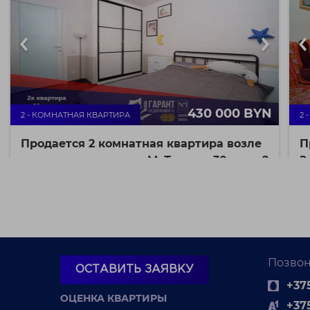
430 000 BYN
2 - КОМНАТНАЯ КВАРТИРА
2 
Продается 2 комнатная квартира возле
П
метро по адресу: ул. М. Танка д.30 корп.2
З
к
г. Минск ул. Танка,
55.9 / 29.04 / 7.66 м²
30/2
7854 BYN / М²
Центральный район
ст
ст. м. Фрунзенская
К
Уютная 2-комнатная квартира для комфортной жизни,
От
полностью укомплектована и готова к проживанию.
Позвон
жи
В...
ОСТАВИТЬ ЗАЯВКУ
те
+375
ОЦЕНКА КВАРТИРЫ
+37