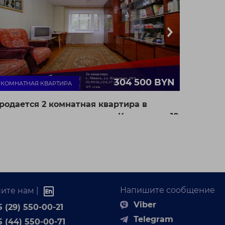
304 500 BYN
- КОМНАТНАЯ КВАРТИРА
родается 2 комнатная квартира в
еленом луге по адресу: ул. Кольцова д.18
орп.1
г. Минск ул. Кольцова
55.3 / 36.12 / 6.37 м²
д.18 корп.1
5595 BYN / М²
. м. Площадь Якуба
оласа
личная 2-комнатная квартира для комфортной
Напишите сообщение
ите нам |
зни с удачной планировкой. Квартира очень
плая, та...
Viber
 (29) 550-00-21
Telegram
5 (44) 550-00-71