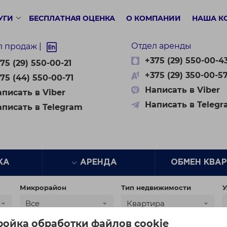
УГИ
БЕСПЛАТНАЯ ОЦЕНКА
О КОМПАНИИ
НАША К
Отдел аренды
л продаж |
+375 (29) 550-00-4
75 (29) 550-00-21
+375 (29) 350-00-5
75 (44) 550-00-71
Написать в Viber
писать в Viber
Написать в Teleg
аписать в Telegram
ЖА
АРЕНДА
ОБМЕН КВА
Микрорайон
Тип недвижимости
У
Все
Квартира
ройка обработки файлов cookie