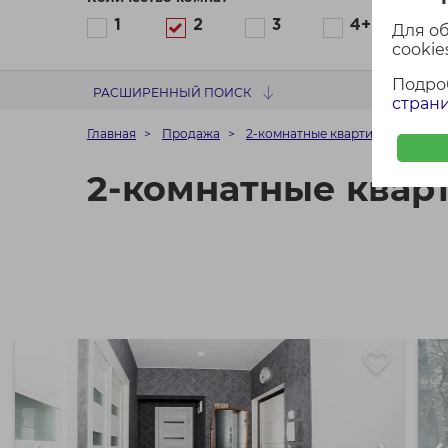
1
2
3
4+
Для о
cookies
Подро
РАСШИРЕННЫЙ ПОИСК
страни
Главная
Продажа
2-комнатные квартиры до 70 ме
2-комнатные квар