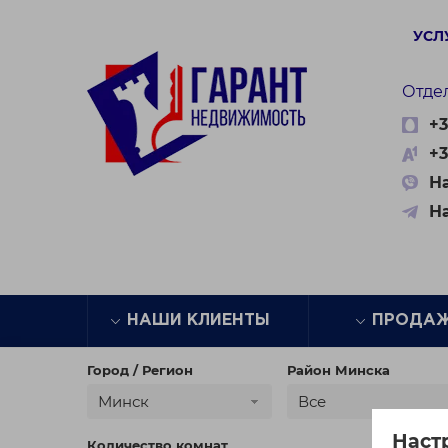
УСЛ
Отде
+3
+3
На
Н
НАШИ КЛИЕНТЫ
ПРОДА
Город / Регион
Район Минска
Минск
Все
Наст
Количество комнат
Цена