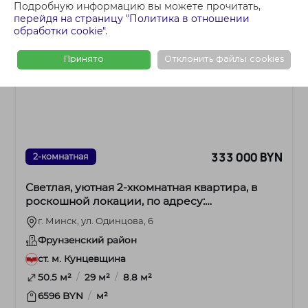
Подробную информацию вы можете прочитать,
перейдя на страницу "Политика в отношении
обработки cookie"
.
Принято
Отклонить файлы cookies
333 000 BYN
2-комнатная
Светлая, уютная 2-хкомнатная квартира, в
роскошной локации, по адресу:
ул.Одинцова,6.
г. Минск, ул. Одинцова, 6
Фрунзенский район
ст. м. Кунцевщина
/
/
50.5 м²
29 м²
8.8 м²
/
6596 BYN
м²