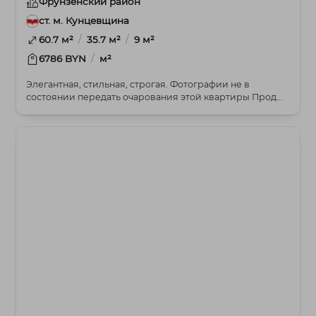
Фрунзенский район
ст. м. Кунцевщина
/
/
60.7 м²
35.7 м²
9 м²
/
6786 BYN
м²
Элегантная, стильная, строгая. Фотографии не в
состоянии передать очарования этой квартиры Прод...