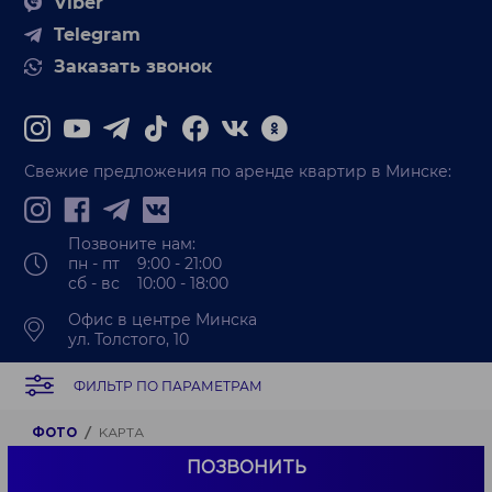
Viber
Telegram
Заказать звонок
Свежие предложения по аренде квартир в Минске:
Позвоните нам:
пн - пт 9:00 - 21:00
сб - вс 10:00 - 18:00
Офис в центре Минска
ул. Толстого, 10
Служба качества компании
ФИЛЬТР ПО ПАРАМЕТРАМ
E-mail:
Info@garantiruem.by
ФОТО
КАРТА
ПОЗВОНИТЬ
ООО «Артель недвижимость»