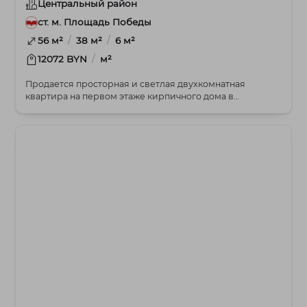
Центральный район
ст. м. Площадь Победы
/
/
56 м²
38 м²
6 м²
/
12072 BYN
м²
Продается просторная и светлая двухкомнатная
квартира на первом этаже кирпичного дома в
историческо...