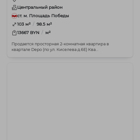
Центральный район
ст. м. Площадь Победы
/
103 м²
98.5 м²
/
13667 BYN
м²
Продается просторная 2-комнатная квартира в
квартале Depo (по ул. Киселева д.6Е) Ква...