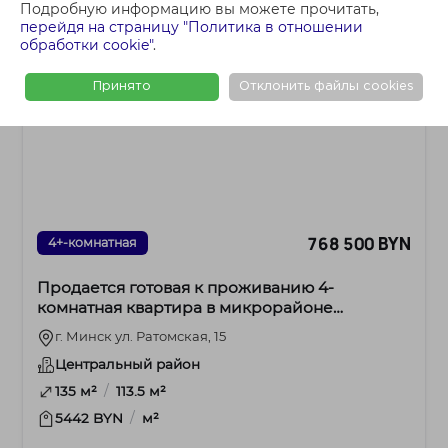
Подробную информацию вы можете прочитать,
перейдя на страницу "Политика в отношении
обработки cookie"
.
Принято
Отклонить файлы cookies
768 500 BYN
4+-комнатная
Продается готовая к проживанию 4-
комнатная квартира в микрорайоне
Лебяжий, ул. Ратомская, 15
г. Минск ул. Ратомская, 15
Центральный район
/
135 м²
113.5 м²
/
5442 BYN
м²