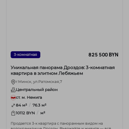
825 500 BYN
3-комнатная
Уникальная панорама Дроздов: 3-комнатная
квартира в элитном Лебяжьем
г.Минск, ул.Ратомская,7
Центральный район
ст. м. Немига
/
84 м²
76.3 м²
/
10112 BYN
м²
Продается 3-к квартира с панорамным видом на
водохранилище Дрозды. Въезжайте и живите — всё