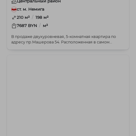
Центральный район
ст. м. Немига
/
210 м²
198 м²
/
7687 BYN
м²
В продаже двухуровневая, 5-комнатная квартира по
адресу пр.Машерова 54. Расположенная в самом
сердц...