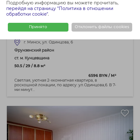
333 000 BYN
Подробную информацию вы можете прочитать,
2 - КОМНАТНАЯ КВАРТИРА
перейдя на страницу "Политика в отношении
обработки cookie"
.
Светлая, уютная 2-хкомнатная квартира,
в роскошной локации, по адресу:
Принято
Отклонить файлы cookies
ул.Одинцова,6.
г. Минск, ул. Одинцова, 6
Фрунзенский район
ст. м. Кунцевщина
50.5 / 29 / 8.8 м²
6596 BYN / М²
Светлая, уютная 2-хкомнатная квартира, в
роскошной локации, по адресу: ул.Одинцова,6. В 7-
ми минут...