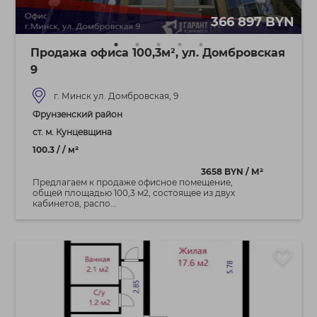
366 897 BYN
Продажа офиса 100,3м², ул. Домбровская
9
г. Минск ул. Домбровская, 9
Фрунзенский район
ст. м. Кунцевщина
100.3 / / м²
3658 BYN / М²
Предлагаем к продаже офисное помещение,
общей площадью 100,3 м2, состоящее из двух
кабинетов, распо...