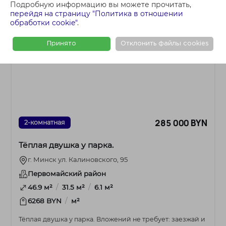
Подробную информацию вы можете прочитать,
перейдя на страницу "Политика в отношении
обработки cookie"
.
Принято
Отклонить файлы cookies
285 000 BYN
2-комнатная
Тёплая двушка у парка.
г. Минск ул. Калиновского, 95
Первомайский район
/
/
46.9 м²
31.5 м²
6.1 м²
/
6268 BYN
м²
Тёплая двушка у парка. Вложений не требует: заезжай и