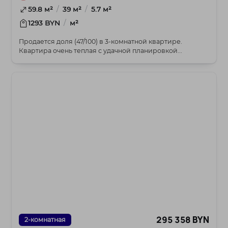
/
/
59.8 м²
39 м²
5.7 м²
/
1293 BYN
м²
Продается доля (47/100) в 3-комнатной квартире.
Квартира очень теплая с удачной планировкой...
295 358 BYN
2-комнатная