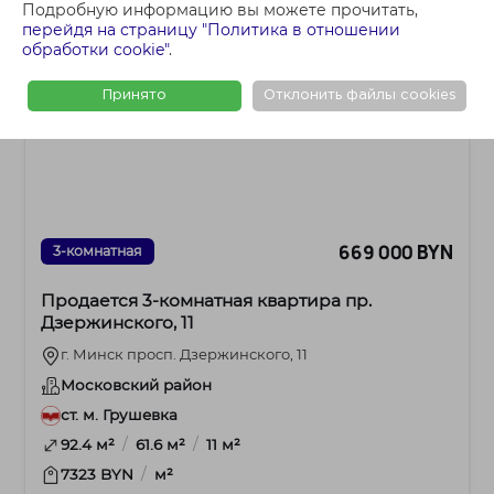
Подробную информацию вы можете прочитать,
перейдя на страницу "Политика в отношении
обработки cookie"
.
Принято
Отклонить файлы cookies
669 000 BYN
3-комнатная
Продается 3-комнатная квартира пр.
Дзержинского, 11
г. Минск просп. Дзержинского, 11
Московский район
ст. м. Грушевка
/
/
92.4 м²
61.6 м²
11 м²
/
7323 BYN
м²