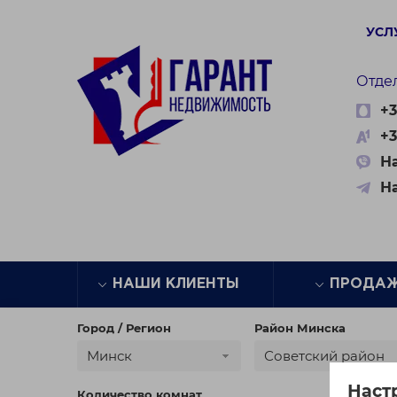
УСЛ
Отде
+3
+3
На
Н
НАШИ КЛИЕНТЫ
ПРОДА
Город / Регион
Район Минска
Минск
Советский район
Наст
Количество комнат
Цена