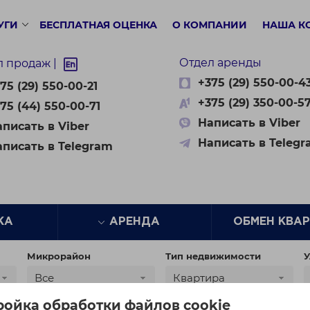
УГИ
БЕСПЛАТНАЯ ОЦЕНКА
О КОМПАНИИ
НАША К
Отдел аренды
л продаж |
+375 (29) 550-00-4
75 (29) 550-00-21
+375 (29) 350-00-5
75 (44) 550-00-71
Написать в Viber
писать в Viber
Написать в Teleg
аписать в Telegram
ЖА
АРЕНДА
ОБМЕН КВА
Микрорайон
Тип недвижимости
У
Все
Квартира
ройка обработки файлов cookie