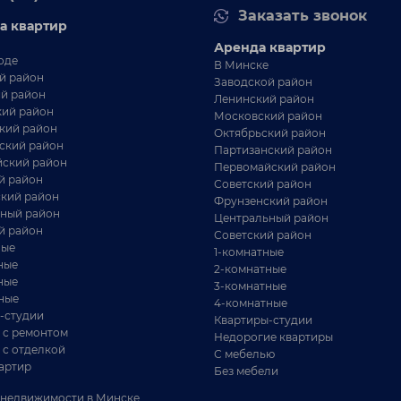
Заказать звонок
/
125.2 м²
86.2 м²
а квартир
/
6306 BYN
м²
Аренда квартир
оде
В Минске
аш новый статус: жизнь с панорамой на 14-м этаже
й район
Заводской район
редставьте, что вы просыпаетесь не под шум
й район
Ленинский район
аши...
ий район
Московский район
кий район
Октябрьский район
ский район
Партизанский район
ский район
Первомайский район
й район
Советский район
кий район
Фрунзенский район
ный район
Центральный район
й район
Советский район
ные
1-комнатные
ные
2-комнатные
ные
3-комнатные
ные
4-комнатные
-студии
Квартиры-студии
 с ремонтом
Недорогие квартиры
 с отделкой
С мебелью
артир
Без мебели
430 300 BYN
3-комнатная
недвижимости в Минске