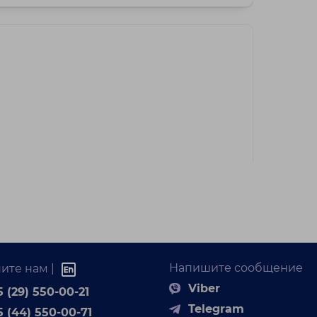
ресу ул. Бел...
775 000 BYN
3-комнатная
родается трехкомнатная квартира с
Напишите сообщение
ите нам |
емонтом в Минске, ул. Богдановича 144
Viber
 (29) 550-00-21
г. Минск, ул. Богдановича, 144
Telegram
Советский район
5 (44) 550-00-71