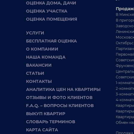
ОЦЕНКА ДОМА, ДАЧИ
/
/
51 м²
30.15 м²
6.5 м²
Продаж
ОЦЕНКА УЧАСТКА
/
8645 BYN
м²
В Минске
ОЦЕНКА ПОМЕЩЕНИЯ
В пригор
Квартира общей площадью 48.8 м.кв без
В
Заводско
учета застекленной лоджии, жилая площадь 30.15
П
Ленински
УСЛУГИ
м.к...
м
Московск
БЕСПЛАТНАЯ ОЦЕНКА
Октябрьс
О КОМПАНИИ
Партизан
Первомай
НАША КОМАНДА
Советски
ВАКАНСИИ
Фрунзенс
Централь
СТАТЬИ
Советски
КОНТАКТЫ
1-комнат
2-комнат
АНАЛИТИКА ЦЕН НА КВАРТИРЫ
3-комнат
ОТЗЫВЫ И ФОТО КЛИЕНТОВ
4-комнат
F.A.Q. – ВОПРОСЫ КЛИЕНТОВ
Квартиры
Квартиры
ВЫКУП КВАРТИР
Квартиры
СЛОВАРЬ ТЕРМИНОВ
Обмен кв
910 350 BYN
4+-комнатная
КАРТА САЙТА
Продажа 