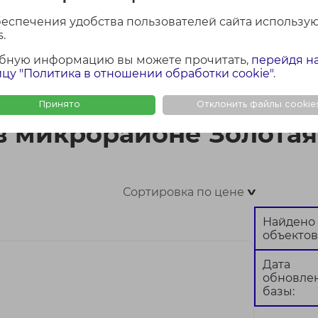
беспечения удобства пользователей сайта использу
.
бную информацию вы можете прочитать,
перейдя н
ФОТО + КАРТА
ФОТО
КАР
цу "Политика в отношении обработки cookie"
.
е Золотая горка
Принято
Отклонить файлы cookie
в микрорайоне Золотая
Сортировка по цене
>
Найдено
объектов
Дата
обновле
базы: