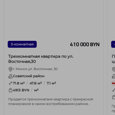
410 000 BYN
3-комнатная
Трехкомнатная квартира по ул.
П
Восточная,30
ц
г
г. Минск ул. Восточная, 30
Советский район
/
/
71.8 м²
47.8 м²
7.1 м²
/
4913 BYN
м²
Продается трехкомнатаня квартира с прекрасной
планировкой в самом востребованном районе
П
Минска, где...
п