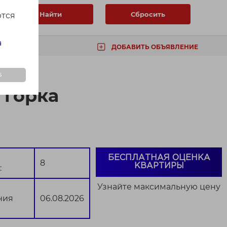
Найти
Сбросить
ются
а
ДОБАВИТЬ ОБЪЯВЛЕНИЕ
ТА
s
 горка
БЕСПЛАТНАЯ ОЦЕНКА
8
КВАРТИРЫ
:
Узнайте максимальную цену
ния
06.08.2026