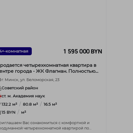
1 595 000 BYN
4+-комнатная
родается четырехкомнатная квартира в
ентре города - ЖК Флагман. Полностью
отова к проживанию!
г. Минск, ул. Беломорская, 23
Советский район
ст. м. Академия наук
/
/
132.2 м²
80.8 м²
16.5 м²
/
15 BYN
м²
риглашаем Вас ознакомиться с комфортной и
родуманной четырехкомнатной квартирой по