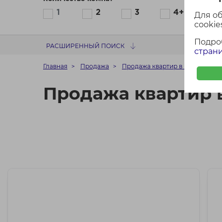
1
2
3
4+
Для о
cookies
Подро
РАСШИРЕННЫЙ ПОИСК
страни
Главная
Продажа
Продажа квартир в микрорайон
Продажа квартир 