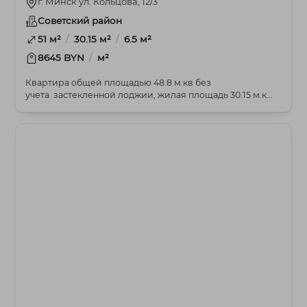
г. Минск ул. Кольцова, 12/3
Советский район
/
/
51 м²
30.15 м²
6.5 м²
/
8645 BYN
м²
Квартира общей площадью 48.8 м.кв без
учета застекленной лоджии, жилая площадь 30.15 м.к...