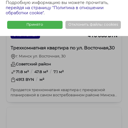
Подробную информацию вы можете прочитать,
перейдя на страницу "Политика в отношении
обработки cookie"
.
Принято
Отклонить файлы cookies
410 000 BYN
3-комнатная
Трехкомнатная квартира по ул. Восточная,30
г. Минск ул. Восточная, 30
Советский район
/
/
71.8 м²
47.8 м²
7.1 м²
/
4913 BYN
м²
Продается трехкомнатаня квартира с прекрасной
планировкой в самом востребованном районе Минска,
где...