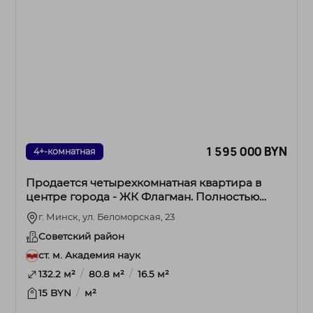
1 595 000 BYN
4+-комнатная
Продается четырехкомнатная квартира в
центре города - ЖК Флагман. Полностью
готова к проживанию!
г. Минск, ул. Беломорская, 23
Советский район
ст. м. Академия наук
/
/
132.2 м²
80.8 м²
16.5 м²
/
15 BYN
м²