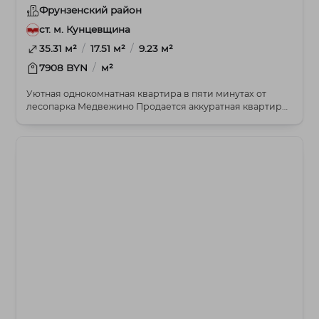
Фрунзенский район
ст. м. Кунцевщина
/
/
35.31 м²
17.51 м²
9.23 м²
/
7908 BYN
м²
Уютная однокомнатная квартира в пяти минутах от
лесопарка Медвежино Продается аккуратная квартира
...