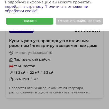
Подробную информацию вы можете прочитать,
перейдя на страницу "Политика в отношении
обработки cookie"
.
Принято
Отклонить файлы cookies
261 500 BYN
1-комнатная
Купить уютную, просторную с отличным
ремонтом 1-к квартиру в современном доме
г.Минск, ул.Высокая,11Д
Партизанский район
ст. м. Восток
/
/
43.2 м²
22 м²
5.3 м²
/
6124 BYN
м²
Продаётся отличная однокомнатная квартира,
расположенная в одном из самых озеленённых и
современных...