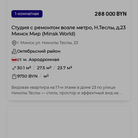
288 000 BYN
1-комнатная
Студия с ремонтом возле метро, Н.Теслы, д.23
Минск Мир (Minsk World)
г. Минск ул. Николы Теслы, 23
Октябрьский район
ст. м. Аэродромная
/
/
30.1 м²
27.5 м²
23.7 м²
/
9750 BYN
м²
Видовая квартира на 17‑м этаже в доме 23 по улице
Николы Теслы — стиль, простор и эффектный вид на ...