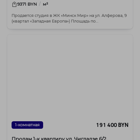
/
9371 BYN
м²
Продается студия в ЖК «Минск Мир» на ул. Алферова, 9
(квартал «Западная Европа») Площадь по...
191 400 BYN
1-комнатная
Продам 1-к квартиру ул. Чигладзе 6/2.