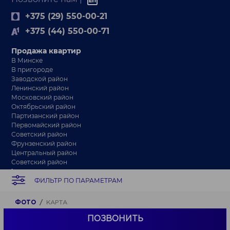
+375 (29) 550-00-21
+375 (44) 550-00-71
Продажа квартир
В Минске
В пригороде
Заводской район
Ленинский район
Московский район
Октябрьский район
Партизанский район
Первомайский район
Советский район
Фрунзенский район
Центральный район
Советский район
1-комнатные
ФИЛЬТР ПО ПАРАМЕТРАМ
2-комнатные
3-комнатные
4-комнатные
ФОТО
КАРТА
Квартиры-студии
Квартиры с ремонтом
ПОЗВОНИТЬ
Квартиры с отделкой