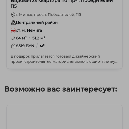
Видовая 2к квартира по Пр-т. Победителей
115
г. Минск, просп. Победителей, 115
Центральный район
ст. м. Немига
/
64 м²
51.2 м²
/
8519 BYN
м²
В подарок прилагается готовый дизайнерский
проект,строительные материалы включающие- плитку
для сан...
Возможно вас заинтересует: