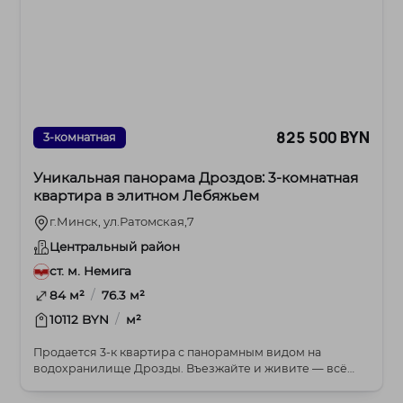
825 500 BYN
3-комнатная
Уникальная панорама Дроздов: 3-комнатная
квартира в элитном Лебяжьем
г.Минск, ул.Ратомская,7
Центральный район
ст. м. Немига
/
84 м²
76.3 м²
/
10112 BYN
м²
Продается 3-к квартира с панорамным видом на
водохранилище Дрозды. Въезжайте и живите — всё
готово...