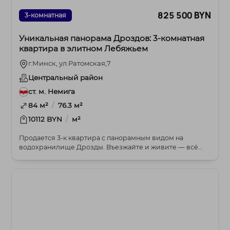
825 500 BYN
3-комнатная
Уникальная панорама Дроздов: 3-комнатная
квартира в элитном Лебяжьем
г.Минск, ул.Ратомская,7
Центральный район
ст. м. Немига
/
84 м²
76.3 м²
/
10112 BYN
м²
Продается 3-к квартира с панорамным видом на
водохранилище Дрозды. Въезжайте и живите — всё
готово...