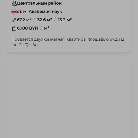
Центральный район
ст. м. Академия наук
/
/
67.2 м²
32.6 м²
13.3 м²
/
6080 BYN
м²
Продаётся двухкомнатная квартира площадью 67.2. м2
(по СНБ) в &n...