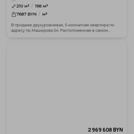
/
210 м²
198 м²
/
7687 BYN
м²
В продаже двухуровневая, 5-комнатная квартира по
адресу пр.Машерова 54. Расположенная в самом
сердц...
2 969 608 BYN