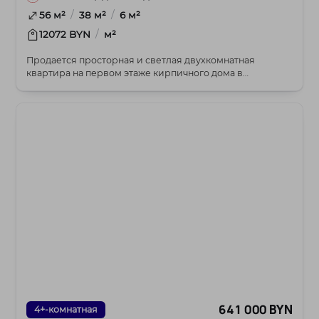
/
/
56 м²
38 м²
6 м²
/
12072 BYN
м²
Продается просторная и светлая двухкомнатная
квартира на первом этаже кирпичного дома в
историческо...
641 000 BYN
4+-комнатная