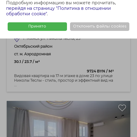
Подробную информацию вы можете прочитать,
288 000 BYN
перейдя на страницу "Политика в отношении
1 - КОМНАТНАЯ КВАРТИРА
обработки cookie"
.
Студия с ремонтом возле метро,
Н.Теслы, 23 Минск Мир (Minsk World)
Принято
Отклонить файлы cookies
г. Минск ул. Николы Теслы, 23
Октябрьский район
ст. м. Аэродромная
30.1 / 23.7 / м²
9724 BYN / М²
Видовая квартира на 17‑м этаже в доме 23 по улице
Николы Теслы - стиль, простор и эффектный вид на
...