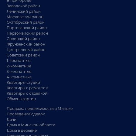
В пригороде
Заводской район
Ленинский район
Московский район
Октябрьский район
Партизанский район
Первомайский район
Советский район
Фрунзенский район
Центральный район
Советский район
1-комнатные
2-комнатные
3-комнатные
4-комнатные
Квартиры-студии
Квартиры с ремонтом
Квартиры с отделкой
Обмен квартир
Продажа недвижимости в Минске
Проведение сделок
Дачи
Дома в Минской области
Дома в деревне
Недостроенные дома