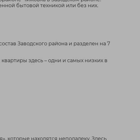
енной бытовой техникой или без них.
и аккуратная, продается
натная квартира в 800
от станции метро
Могилевская ...
остав Заводского района и разделен на 7
вартиры здесь – одни и самых низких в
496 623 BYN
тся офис со
скими
ниями в шабанах с
льницкая
м выездом на
дской район
 и МКАД.
²
», которые находятся неподалеку. Здесь