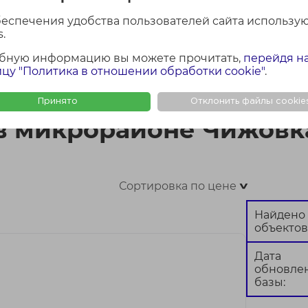
беспечения удобства пользователей сайта использу
.
бную информацию вы можете прочитать,
перейдя н
ФОТО + КАРТА
ФОТО
КАР
цу "Политика в отношении обработки cookie"
.
вка
Принято
Отклонить файлы cookie
в микрорайоне Чижовк
Сортировка по цене
>
Найдено
объектов
Дата
обновле
базы: