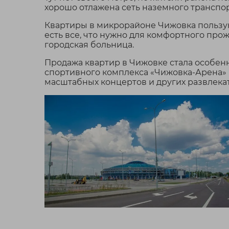
50.3 м²
хорошо отлажена сеть наземного транспор
/
7946 BYN
м²
Квартиры в микрорайоне Чижовка пользую
есть все, что нужно для комфортного про
Отличный вариант дл
городская больница.
инвестиций! Стабиль
арендатор, выгодная 
Продажа квартир в Чижовке стала особен
аренды! Предлагаем в 
спортивного комплекса «Чижовка-Арена» в
масштабных концертов и других развлека