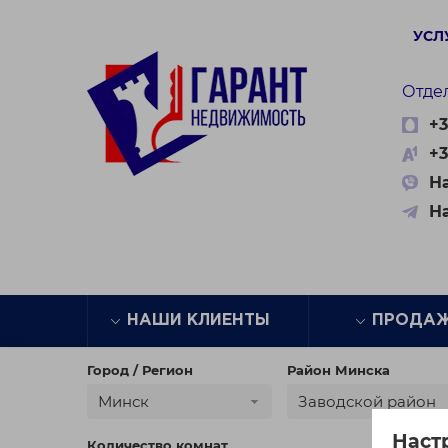
УСЛ
Отде
+3
+3
На
Н
НАШИ КЛИЕНТЫ
ПРОДА
Город / Регион
Район Минска
Минск
Заводской район
Наст
Количество комнат
Цена