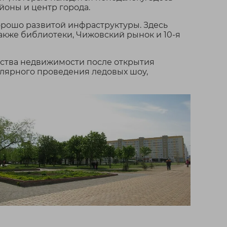
/
BYN
м²
йоны и центр города.
3- этажный офис(НЗКС).
орошо развитой инфраструктуры. Здесь
ть – 70%. Осталось
также библиотеки, Чижовский рынок и 10-я
отделочные работы.
тства недвижимости после открытия
улярного проведения ледовых шоу,