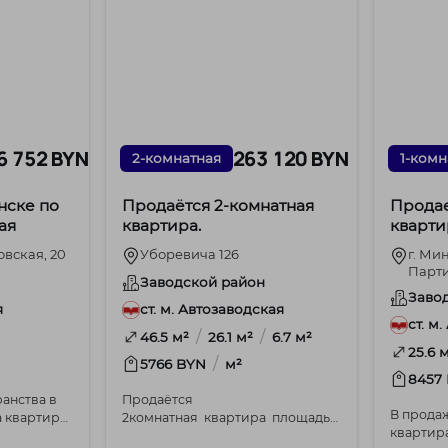
6 752 BYN
263 120 BYN
2-комнатная
1-комн
нске по
Продаётся 2‑комнатная
Продае
ая
квартира.
кварти
Партиз
овская, 20
Уборевича 126
г. Ми
Парти
Заводской район
Заво
я
ст. м. Автозаводская
ст. м
/
/
46.5 м²
26.1 м²
6.7 м²
25.6 
/
5766 BYN
м²
8457
ранства в
Продаётся
В прода
а квартира
2комнатная квартира площадью
квартир
— как отдельный мир. Прода...
45,6. м2 (по СНБ) п...