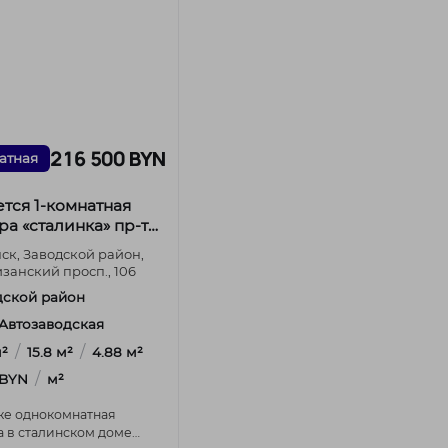
216 500 BYN
атная
тся 1-комнатная
ра «сталинка» пр-т
анский 106.
нск, Заводской район,
занский просп., 106
дской район
. Автозаводская
/
/
м²
15.8 м²
4.88 м²
/
 BYN
м²
же однокомнатная
а в сталинском доме