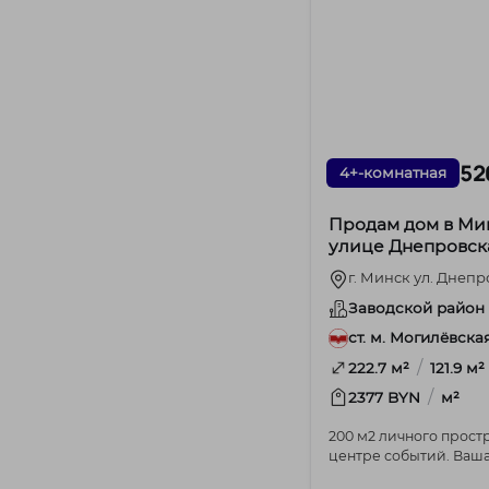
52
4+-комнатная
Продам дом в Ми
улице Днепровск
г. Минск ул. Днепр
Заводской район
ст. м. Могилёвска
/
222.7 м²
121.9 м²
/
2377 BYN
м²
200 м2 личного прост
центре событий. Ваш