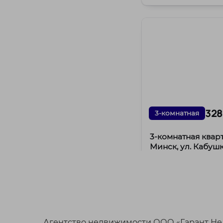
328
3-комнатная
3-комнатная кварт
Минск, ул. Кабушк
г. Минск ул. Кабуш
Заводской район
ст. м. Автозаводс
/
65.93 м²
41.79 м
/
5128 BYN
м²
Агентство недвижимости ООО «Гарант Не