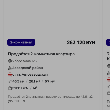
263 120 BYN
2-комнатная
Продаётся 2‑комнатная квартира.
3
К
Уборевича 126
Заводской район
ст. м. Автозаводская
/
/
46.5 м²
26.1 м²
6.7 м²
/
5766 BYN
м²
Продаётся 2комнатная квартира площадью 45,6. м2
(по СНБ) п...
П
Мин