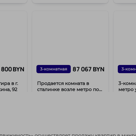
рядом с 
Квартира 
 800 BYN
87 067 BYN
3-комнатная
3-ком
ира в г.
Продается комната в
3-комн
ина, 92
сталинке возле метро по
метро 
Пр-т. Партизанскому 103
к.1
кина, 92
Партизанский пр-т, 103
Байка
Заводской район
Заво
кая
ст. м. Партизанская
ст. м
/
/
/
²
8.36 м²
81 м²
14 м²
14 м²
60 м
/
1099 BYN
м²
6759
движимость» осуществляет продажу квартир в микро