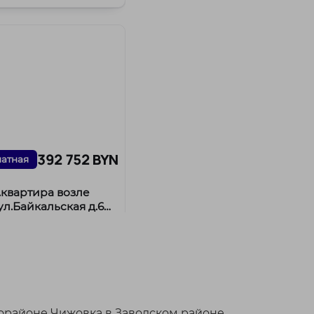
метро Автозаводская.
в &...
392 752 BYN
натная
.квартира возле
ул.Байкальская д.62,
льская, 62/1
дской район
. Могилёвская
/
/
²
38 м²
7 м²
/
 BYN
м²
районе Чижовка в Заводском районе.