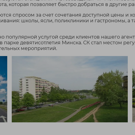
1039.7 м²
882 
та, которая позволяет быстро добраться в другие ра
/
6456 BYN
м²
Продам 
тся спросом за счет сочетания доступной цены и х
Готовнос
живания: школы, ясли, поликлиники и гастрономы, а 
я
Продаётся
сделать 
ный
многофункциональный
Зем...
ставка
комплекс по адресу ул.
но популярной услугой среди клиентов нашего аген
покупку...
Кабушкина, 64. Основные
 парке девятисотлетия Минска. СК стал местом рег
характеристики: - от...
тельных мероприятий.