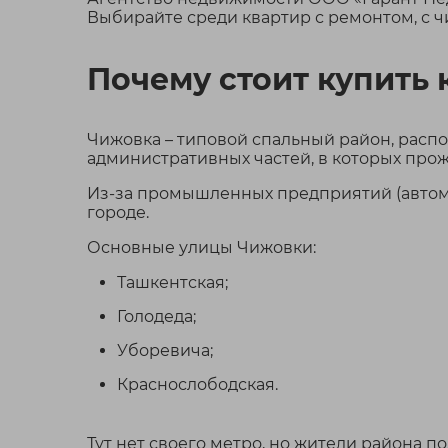
Выбирайте среди квартир с ремонтом, с ч
Продаётся просторна
трехкомнатная кварти
Минске на ул. Кабушки
Почему стоит купить 
Этот вариант идеален 
Чижовка – типовой спальный район, распо
административных частей, в которых прож
Из-за промышленных предприятий (автомо
городе.
Основные улицы Чижовки:
399
Торговое
Ташкентская;
Голодеда;
Продажа павильон
ул.Рудобельская 
Уборевича;
г. Минск, ул. Рудоб
Краснослободская.
Заводской район
ст. м. Автозаводс
Тут нет своего метро, но жители района п