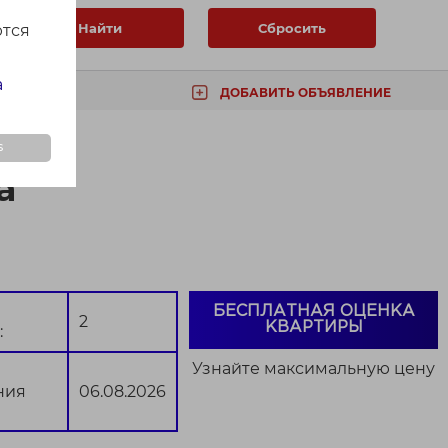
Найти
Сбросить
ются
а
ДОБАВИТЬ ОБЪЯВЛЕНИЕ
ТА
s
а
БЕСПЛАТНАЯ ОЦЕНКА
2
КВАРТИРЫ
:
Узнайте максимальную цену
ния
06.08.2026