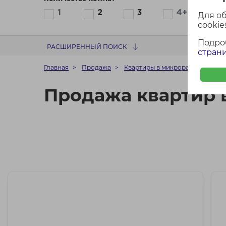
1
2
3
4+
Для о
cookies
Подро
РАСШИРЕННЫЙ ПОИСК
страни
Главная
Продажа
Квартиры в микрорайоне Чижо
Продажа квартир 