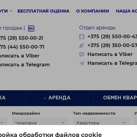
УГИ
БЕСПЛАТНАЯ ОЦЕНКА
О КОМПАНИИ
НАША К
Отдел аренды
л продаж |
+375 (29) 550-00-4
75 (29) 550-00-21
+375 (29) 350-00-5
75 (44) 550-00-71
Написать в Viber
писать в Viber
Написать в Teleg
аписать в Telegram
ЖА
АРЕНДА
ОБМЕН КВА
Микрорайон
Тип недвижимости
У
Чижовка
Квартира
ройка обработки файлов cookie