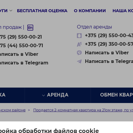
УГИ
БЕСПЛАТНАЯ ОЦЕНКА
О КОМПАНИИ
НАША К
Отдел аренды
л продаж |
+375 (29) 550-00-4
75 (29) 550-00-21
+375 (29) 350-00-5
75 (44) 550-00-71
Написать в Viber
писать в Viber
Написать в Teleg
аписать в Telegram
ЖА
АРЕНДА
ОБМЕН КВА
енском районе
Продается 2-комнатная квартира на 21ом этаже, по у
тная квартира на 21ом э
ройка обработки файлов cookie