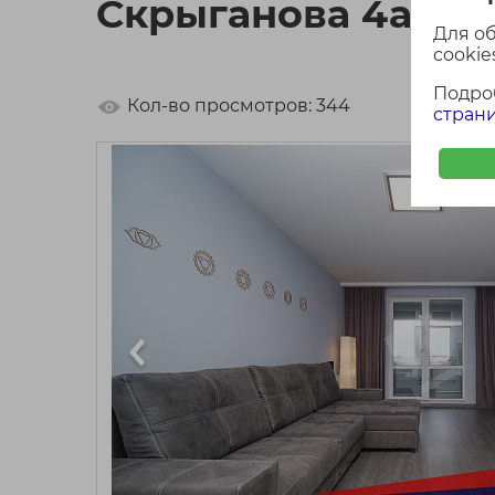
Скрыганова 4а, в 
Для о
cookies
Подро
Кол-во просмотров: 344
страни