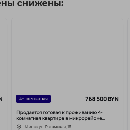
ены снижены:
N
768 500 BYN
4+-комнатная
Продается готовая к проживанию 4-
комнатная квартира в микрорайоне
Лебяжий, ул. Ратомская, 15
г. Минск ул. Ратомская, 15