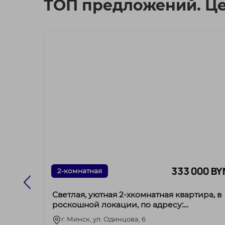
ТОП предложений. Ц
00 BYN
333 000 BY
2-комнатная
Светлая, уютная 2-хкомнатная квартира, в
илом
роскошной локации, по адресу:
ул.Одинцова,6.
г. Минск, ул. Одинцова, 6