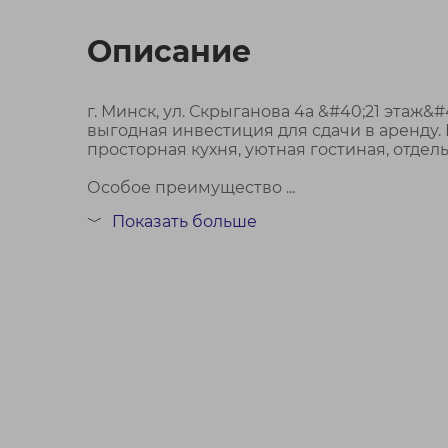
Описание
г. Минск, ул. Скрыганова 4а &#40;21 этаж&
выгодная инвестиция для сдачи в аренду
просторная кухня, уютная гостиная, отде
Особое преимущество ...
Показать больше
Договор № 749/2 от 29.05.2026
﹀