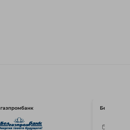
газпромбанк
Белагропр