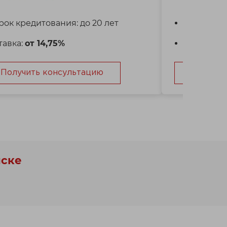
рок кредитования: до 20 лет
Срок кред
тавка:
от 14,75%
Ставка:
от
Получить консультацию
Получит
нске