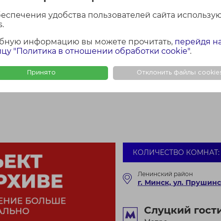
беспечения удобства пользователей сайта использу
.
бную информацию вы можете прочитать,
перейдя н
цу "Политика в отношении обработки cookie"
.
Принято
Отклонить файлы cookie
КОЛИЧЕСТВО КОМНАТ: 
Ленинский район
г. Минск, ул. Прушинс
Слуцкий гост