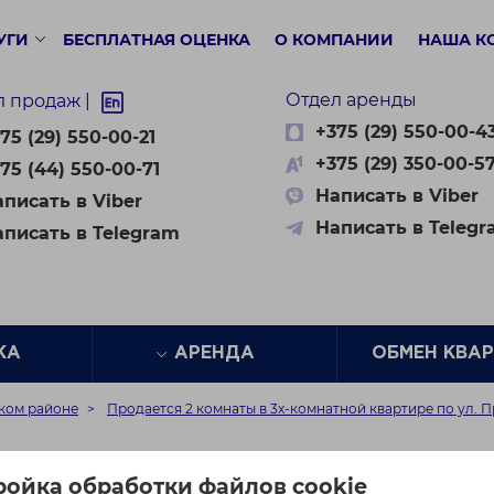
УГИ
БЕСПЛАТНАЯ ОЦЕНКА
О КОМПАНИИ
НАША К
Отдел аренды
л продаж |
+375 (29) 550-00-4
75 (29) 550-00-21
+375 (29) 350-00-5
75 (44) 550-00-71
Написать в Viber
писать в Viber
Написать в Teleg
аписать в Telegram
ЖА
АРЕНДА
ОБМЕН КВА
ском районе
Продается 2 комнаты в 3х-комнатной квартире по ул. 
ты в 3х-комнатной квар
ройка обработки файлов cookie