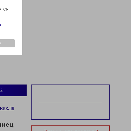
ются
а
s
2
ких, 18
инец