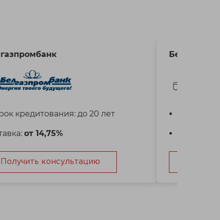
газпромбанк
Белагропр
рок кредитования: до 20 лет
Срок кред
тавка:
от 14,75%
Ставка:
от
Получить консультацию
Получит