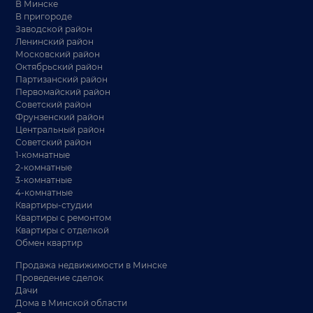
В Минске
В пригороде
Заводской район
Ленинский район
Московский район
Октябрьский район
Партизанский район
Первомайский район
Советский район
Фрунзенский район
Центральный район
Советский район
1-комнатные
2-комнатные
3-комнатные
4-комнатные
Квартиры-студии
Квартиры с ремонтом
Квартиры с отделкой
Обмен квартир
Продажа недвижимости в Минске
Проведение сделок
Дачи
Дома в Минской области