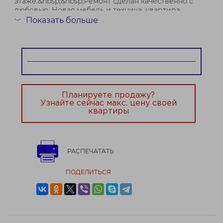
этаже.&nbsp;&nbsp;Ремонт сделан качественно с
любовью. Новая мебель и техника, квартира
полностью готова к проживанию. Полы- ламинат и
Показать больше
﹀
плит...
Планируете продажу?
Узнайте сейчас макс. цену своей
квартиры
РАСПЕЧАТАТЬ
ПОДЕЛИТЬСЯ