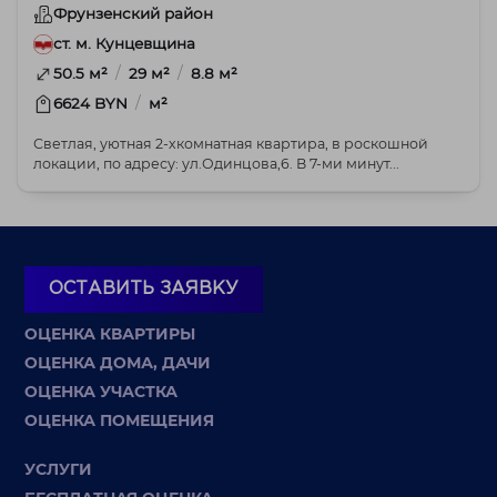
Фрунзенский район
ст. м. Кунцевщина
/
/
50.5 м²
29 м²
8.8 м²
/
6624 BYN
м²
Светлая, уютная 2-хкомнатная квартира, в роскошной
локации, по адресу: ул.Одинцова,6. В 7-ми минут...
ОСТАВИТЬ ЗАЯВКУ
ОЦЕНКА КВАРТИРЫ
ОЦЕНКА ДОМА, ДАЧИ
ОЦЕНКА УЧАСТКА
ОЦЕНКА ПОМЕЩЕНИЯ
УСЛУГИ