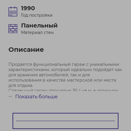
1990
Год постройки
Панельный
Материал стен
Описание
Продается функциональный гараж с уникальными
характеристиками, который идеально подойдет как
для хранения автомобилей, так и для
использования в качестве мастерской или места
для отдыха.
Сдвоенный гараж площадью 36.4 кв.м. в отличном
состоянии, расположенный в самом центре
Показать больше
﹀
Фрунзенского района. По до...
Договор № 534/2 от 15.04.2026