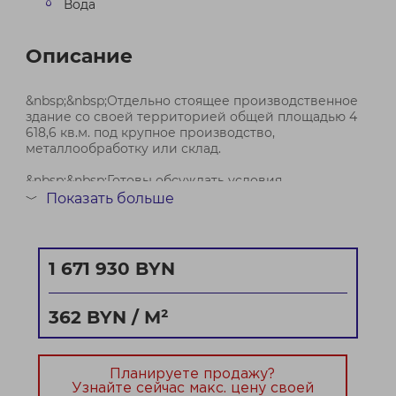
Вода
Описание
&nbsp;&nbsp;Отдельно стоящее производственное
здание со своей территорией общей площадью 4
618,6 кв.м. под крупное производство,
металлообработку или склад.
&nbsp;&nbsp;Готовы обсуждать условия.
Показать больше
﹀
Состав комплекса:
— Ремонтно-механический цех: 2 638 кв.м
1 671 930 BYN
— Столярный цех: 638 кв.м
— Административн...
362 BYN / М²
Договор № 643/2 от 06.05.2026
Планируете продажу?
Узнайте сейчас макс. цену своей