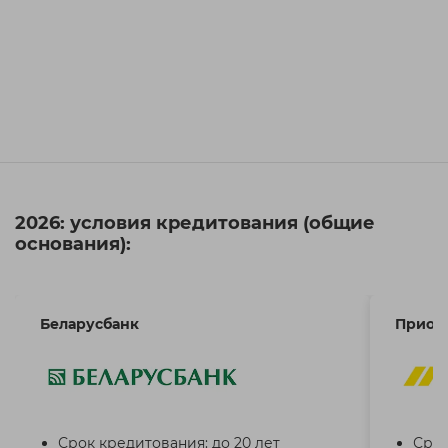
2026: условия кредитования (общие
основания):
Беларусбанк
Приор
Срок кредитования: до 20 лет
Срок