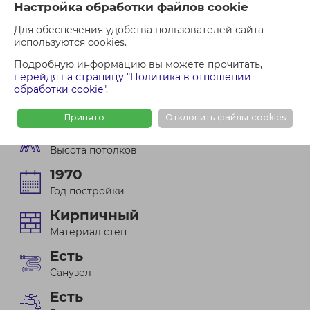
Настройка обработки файлов cookie
Производственное
Тип помещения
Для обеспечения удобства пользователей сайта
используются cookies.
4618.6 м²
Подробную информацию вы можете прочитать,
Общая площадь
перейдя на страницу "Политика в отношении
обработки cookie"
.
1
из 3
Этаж
Принято
Отклонить файлы cookies
15
Высота потолков
1970
Год постройки
Кирпичный
Материал стен
Есть
Санузел
Есть