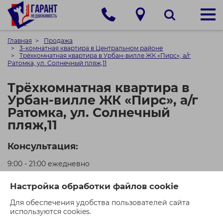
Главная
Продажа
3-комнатная квартира в Центральном районе
Трёхкомнатная квартира в Урбан-вилле ЖК «Пирс», а/г
Ратомка, ул. Солнечный пляж,11
Трёхкомнатная квартира в
Урбан-вилле ЖК «Пирс», а/г
Ратомка, ул. Солнечный
пляж,11
Консультация:
9:00 - 21:00 ежедневно
+375 (29) 550-00-21 (МТС)
Настройка обработки файлов cookie
+375 (44) 550-00-71 (A1)
Для обеспечения удобства пользователей сайта
используются cookies.
Кол-во просмотров: 403