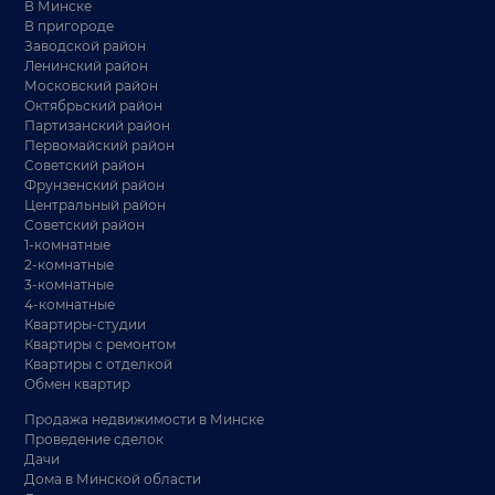
В Минске
В пригороде
Заводской район
Ленинский район
Московский район
Октябрьский район
Партизанский район
Первомайский район
Советский район
Фрунзенский район
Центральный район
Советский район
1-комнатные
2-комнатные
3-комнатные
4-комнатные
Квартиры-студии
Квартиры с ремонтом
Квартиры с отделкой
Обмен квартир
Продажа недвижимости в Минске
Проведение сделок
Дачи
Дома в Минской области