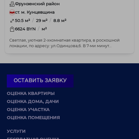
Фрунзенский район
ст. м. Кунцевщина
/
/
50.5 м²
29 м²
8.8 м²
/
6624 BYN
м²
Светлая, уютная 2-хкомнатная квартира, в роскошной
локации, по адресу: ул.Одинцова,6. В 7-ми минут...
ОСТАВИТЬ ЗАЯВКУ
ОЦЕНКА КВАРТИРЫ
ОЦЕНКА ДОМА, ДАЧИ
ОЦЕНКА УЧАСТКА
ОЦЕНКА ПОМЕЩЕНИЯ
УСЛУГИ