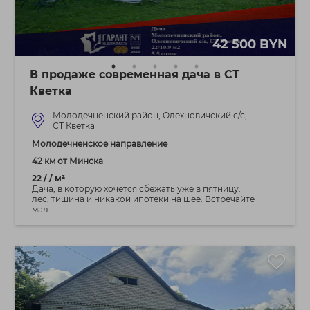
42 500 BYN
В продаже современная дача в СТ
Кветка
Молодечненский район, Олехновичский с/с,
СТ Кветка
Молодечненское направление
42 км от Минска
22 / / м²
Дача, в которую хочется сбежать уже в пятницу:
лес, тишина и никакой ипотеки на шее. Встречайте
мал...