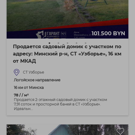
101 500 BYN
Продается садовый домик с участком по
адресу: Минский р-н, СТ «Узборье», 16 км
от МКАД
СТ Узборье
Логойское направление
16 км от Минска
78 / / м²
Продается 2-этажный садовый домик с участком
7,91 соток и просторной баней в СТ «Узборье».
Идеальн...