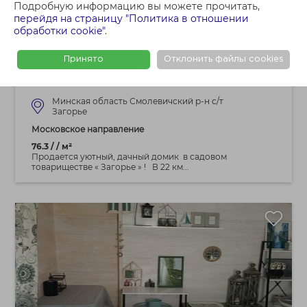
Подробную информацию вы можете прочитать,
44 500 BYN
перейдя на страницу "Политика в отношении
обработки cookie"
.
Продам дачу , С/Т. Загорье ,
Смолевичский р-н, Московское напр. 22
Принято
Отклонить файлы cookies
км.от МКАД
Минская область Смолевичский р-н с/т
Загорье
Московское направление
76.3 / / м²
Продается уютный, дачный домик в садовом
товариществе « Загорье » ! В 22 км...