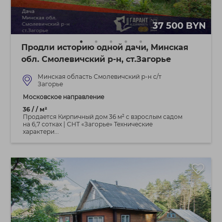
37 500 BYN
Продли историю одной дачи, Минская
обл. Смолевичский р-н, ст.Загорье
Минская область Смолевичский р-н с/т
Загорье
Московское направление
36 / / м²
Продается Кирпичный дом 36 м² с взрослым садом
на 6,7 сотках | СНТ «Загорье» Технические
характери...