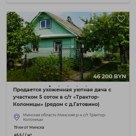
46 200 BYN
Продается ухоженная уютная дача с
участком 5 соток в с/т «Трактор-
Колоницы» (рядом с д.Гатовино)
Минская область Минский р-н с/т Трактор-
Колоницы
19 км от Минска
45.5 / / м²