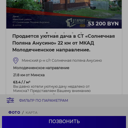
53 200 BYN
Продается уютная дача в СТ «Солнечная
Поляна Анусино» 22 км от МКАД
Молодечненское направление.
Минский р-н с/т Солнечная поляна Анусино
Молодечненское направление
21.8 км от Минска
63.4 / / м²
Вы давно хотели уютную дачу недалеко от
Минска? Представляем Вашему вниманию
прекрасный вариант -&n...
ФИЛЬТР ПО ПАРАМЕТРАМ
ФОТО
КАРТА
ПОЗВОНИТЬ