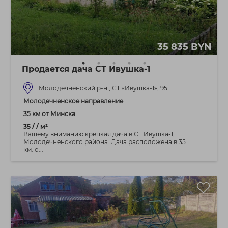
35 835 BYN
Продается дача СТ Ивушка-1
Молодечненский р-н., СТ «Ивушка-1», 95
Молодечненское направление
35 км от Минска
35 / / м²
Вашему вниманию крепкая дача в СТ Ивушка-1,
Молодечненского района. Дача расположена в 35
км. о...