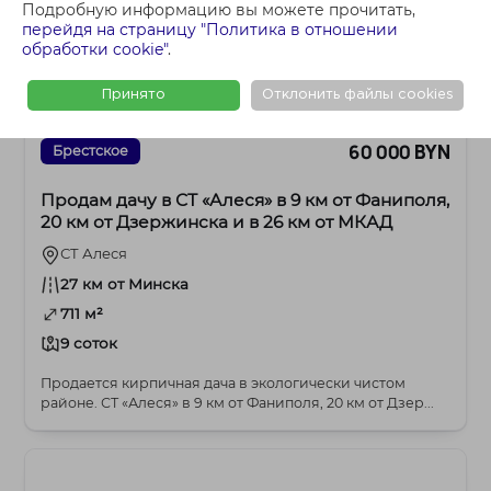
Подробную информацию вы можете прочитать,
перейдя на страницу "Политика в отношении
обработки cookie"
.
Принято
Отклонить файлы cookies
60 000 BYN
Брестское
Продам дачу в СТ «Алеся» в 9 км от Фаниполя,
20 км от Дзержинска и в 26 км от МКАД
СТ Алеся
27 км от Минска
711 м²
9 соток
Продается кирпичная дача в экологически чистом
районе. СТ «Алеся» в 9 км от Фаниполя, 20 км от Дзер...