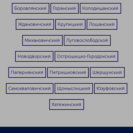
Боровлянский
Горанский
Колодищанский
Ждановичский
Крупицкий
Лошанский
Михановичский
Луговослободской
Новодворский
Острошицко-Городокский
Папернянский
Петришковский
Шершунский
Самохваловичский
Щомыслицкий
Юзуфовский
Хатежинский